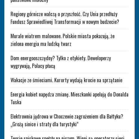
Regiony górnicze walczą o przyszłość. Czy Unia przedłuży
Fundusz Sprawiedliwej Transformacji w nowym budżecie?
Murale wiatrem malowane. Polskie miasta pokazują, że
zielona energia ma ludzką twarz
Dom energooszczędny? Tylko z etykiety. Deweloperzy
wygrywają, Polacy płacą
Wakacje ze śmieciami. Kurorty wydają krocie na sprzątanie
Energia kobiet napędza zmianę. Mieszkanki apelują do Donalda
Tuska
Elektrownia jądrowa w Choczewie zagrożeniem dla Bałtyku?
„Grożą sinice i straty dla turystyki”
Teorie spiskowe spełzły na niczym. Winni są operatorzy sieci