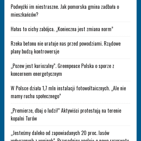
Podwyżki im niestraszne. Jak pomorska gmina zadbała o
mieszkańców?
Hałas to cichy zabójca. „Konieczna jest zmiana norm”
Rzeka betonu nie uratuje nas przed powodziami. Rządowe
plany budzą kontrowersje
„Pozew jest kuriozalny”. Greenpeace Polska o sporze z
koncernem energetycznym
W Polsce działa 1,7 mln instalacji fotowoltaicznych. „Ale nie
mamy ruchu społecznego”
„Premierze, dbaj o ludzi!” Aktywiści protestują na terenie
kopalni Turów
„Jesteśmy daleko od zapowiadanych 20 proc. lasów
wyłączonych z wycinek”. Przyrodnicy apelują o nowe rezerwaty