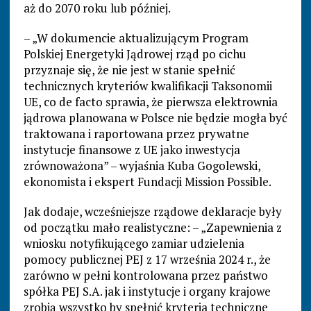
aż do 2070 roku lub później.
– „W dokumencie aktualizującym Program
Polskiej Energetyki Jądrowej rząd po cichu
przyznaje się, że nie jest w stanie spełnić
technicznych kryteriów kwalifikacji Taksonomii
UE, co de facto sprawia, że pierwsza elektrownia
jądrowa planowana w Polsce nie będzie mogła być
traktowana i raportowana przez prywatne
instytucje finansowe z UE jako inwestycja
zrównoważona” – wyjaśnia Kuba Gogolewski,
ekonomista i ekspert Fundacji Mission Possible.
Jak dodaje, wcześniejsze rządowe deklaracje były
od początku mało realistyczne: – „Zapewnienia z
wniosku notyfikującego zamiar udzielenia
pomocy publicznej PEJ z 17 września 2024 r., że
zarówno w pełni kontrolowana przez państwo
spółka PEJ S.A. jak i instytucje i organy krajowe
zrobią wszystko by spełnić kryteria techniczne