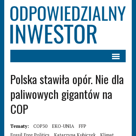
Polska stawiła opór. Nie dla
paliwowych gigantów na
COP
Tematy:
COP30
EKO-UNIA
FFP
Fossil Free Politics
Katarzyna Kubiczek
Klimat