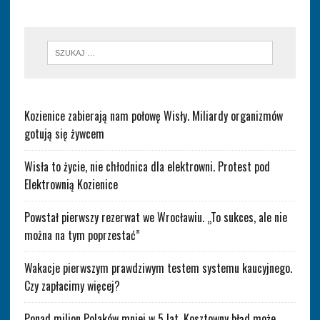
Kozienice zabierają nam połowę Wisły. Miliardy organizmów
gotują się żywcem
Wisła to życie, nie chłodnica dla elektrowni. Protest pod
Elektrownią Kozienice
Powstał pierwszy rezerwat we Wrocławiu. „To sukces, ale nie
można na tym poprzestać”
Wakacje pierwszym prawdziwym testem systemu kaucyjnego.
Czy zapłacimy więcej?
Ponad milion Polaków mniej w 5 lat. Kosztowny błąd może