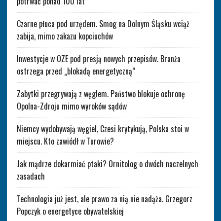
potrwać ponad 100 lat
Czarne płuca pod urzędem. Smog na Dolnym Śląsku wciąż
zabija, mimo zakazu kopciuchów
Inwestycje w OZE pod presją nowych przepisów. Branża
ostrzega przed „blokadą energetyczną”
Zabytki przegrywają z węglem. Państwo blokuje ochronę
Opolna-Zdroju mimo wyroków sądów
Niemcy wydobywają węgiel, Czesi krytykują, Polska stoi w
miejscu. Kto zawiódł w Turowie?
Jak mądrze dokarmiać ptaki? Ornitolog o dwóch naczelnych
zasadach
Technologia już jest, ale prawo za nią nie nadąża. Grzegorz
Popczyk o energetyce obywatelskiej