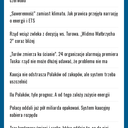
czerwono”
„Suwerenność” zamiast klimatu. Jak prawica przejęła narrację
o energii i ETS
Rząd wciąż zwleka z decyzją ws. Turowa. „Widmo Wałbrzycha
2” coraz bliżej
„Turów zmierza ku ścianie”. 24 organizacje alarmują premiera
Tuska: rząd nie może dłużej udawać, że problemu nie ma
Kaucja nie odstrasza Polaków od zakupów, ale system trzeba
uszczelnić
Ilu Polaków, tyle prognoz. A od tego zależy zużycie energii
Polacy oddali już pół miliarda opakowań. System kaucyjny
nabiera rozpędu
Trzy kontenery śmieci i rzeka, która oddaje to, co do niej