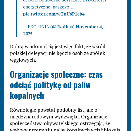
energetycznej naszego…
pic.twitter.com/wTnU6P1cb4
— EKO-UNIA (@EkoUnia)
November 4,
2025
Dobrą wiadomością jest więc fakt, że wśród
polskiej delegacji nie będzie osób ze spółek
węglowych.
Organizacje społeczne: czas
odciąć politykę od paliw
kopalnych
Równolegle powstał podobny list, ale o
międzynarodowym wydźwięku. Organizacje
społeczeństwa obywatelskiego ostrzegają, że
wpływy przemysłu paliw kopalnych wciąż blokują