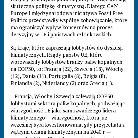
skuteczną politykę klimatyczną. Dlatego CAN
Europe i międzynarodowa inicjatywa Fossil Free
Politics przedstawiły wspólne zobowiązanie, które
ma ograniczyć wpływ koncernów na proces
decyzyjny w UE i państwach członkowskich.
Są kraje, które zapraszają lobbystów do dyskusji
klimatycznych. Rządy państw UE, które
wprowadziły lobbystów branży paliw kopalnych
na COP30, to: Francja (22), Szwecja (18), Włochy
(12), Dania (11), Portugalia (8), Belgia (8),
Finlandia (2), Niderlandy (2) oraz Grecja (1).
– Francja, Włochy i Szwecja zalewają COP30
lobbystami sektora paliw kopalnych, podważając
wiarygodność UE jako samozwańczego lidera
klimatycznego — wiarygodność, która już
wcześniej była kwestionowana, gdy przyjechała z
wątłymi celami klimatycznymi na 2040 r. —