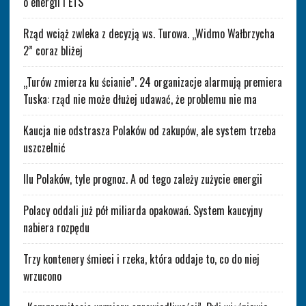
o energii i ETS
Rząd wciąż zwleka z decyzją ws. Turowa. „Widmo Wałbrzycha
2” coraz bliżej
„Turów zmierza ku ścianie”. 24 organizacje alarmują premiera
Tuska: rząd nie może dłużej udawać, że problemu nie ma
Kaucja nie odstrasza Polaków od zakupów, ale system trzeba
uszczelnić
Ilu Polaków, tyle prognoz. A od tego zależy zużycie energii
Polacy oddali już pół miliarda opakowań. System kaucyjny
nabiera rozpędu
Trzy kontenery śmieci i rzeka, która oddaje to, co do niej
wrzucono