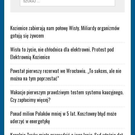
Kozienice zabierają nam połowę Wisły. Miliardy organizmów
gotują się żywcem
Wisła to życie, nie chłodnica dla elektrowni. Protest pod
Elektrownią Kozienice
Powstał pierwszy rezerwat we Wrocławiu. „To sukces, ale nie
można na tym poprzestać”
Wakacje pierwszym prawdziwym testem systemu kaucyjnego.
Czy zapłacimy więcej?
Ponad milion Polaków mniej w 5 lat. Kosztowny błąd może
uderzyć w energetykę
Kopalnia Turów miała przesądzić o jego losie. Sąd właśnie dał