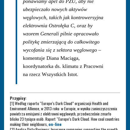
ponawiamy apel do PZU, aby nie
ubezpieczało nowych aktywów
węglowych, takich jak kontrowersyjna
elektrownia Ostrołęka C, oraz by
wzorem Generali pilnie opracowało
politykę zmierzającą do całkowitego
wycofania się z sektora węglowego
–
komentuje Diana Maciąga,
koordynatorka ds. klimatu z Pracowni
na rzecz Wszystkich Istot.
Przypisy:
[1] Według raportu “Europe’s Dark Cloud” organizacji Health and
Enviroment Allience, w 2013 roku w Europie, w wyniku zanieczyszczenia
powietrza emisjami z elektrowni węglowych, przedwcześnie zmarło
blisko 23 tysiące osób.
Raport “Europe’s Dark Cloud. How coal countries
making their neighbours,
on-line
[2] Analiza
Dirty Business: Insurance companies supporting the growth