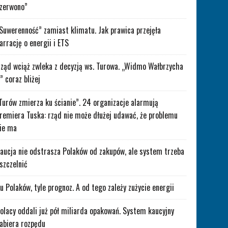
zerwono”
Suwerenność” zamiast klimatu. Jak prawica przejęła
arrację o energii i ETS
ząd wciąż zwleka z decyzją ws. Turowa. „Widmo Wałbrzycha
” coraz bliżej
Turów zmierza ku ścianie”. 24 organizacje alarmują
remiera Tuska: rząd nie może dłużej udawać, że problemu
ie ma
aucja nie odstrasza Polaków od zakupów, ale system trzeba
szczelnić
lu Polaków, tyle prognoz. A od tego zależy zużycie energii
olacy oddali już pół miliarda opakowań. System kaucyjny
abiera rozpędu