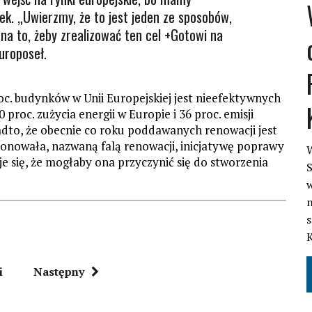
k. „Uwierzmy, że to jest jeden ze sposobów,
a to, żeby zrealizować ten cel +Gotowi na
uroposeł.
roc. budynków w Unii Europejskiej jest nieefektywnych
roc. zużycia energii w Europie i 36 proc. emisji
dto, że obecnie co roku poddawanych renowacji jest
ponowała, nazwaną falą renowacji, inicjatywę poprawy
W
e się, że mogłaby ona przyczynić się do stworzenia
S
w
n
s
i
Następny