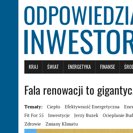
KRAJ
ŚWIAT
ENERGETYKA
FINANSE
ŚRO
Fala renowacji to gigantyc
Tematy:
Ciepło
Efektywność Energetyczna
Ener
Fit For 55
Inwestycje
Jerzy Buzek
Ocieplanie Bu
Zdrowie
Zmiany Klimatu