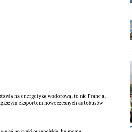
tawia na energetykę wodorową, to nie Francja,
ajwiększym eksportem nowoczesnych autobusów
P
wejść na rynki europejskie, bo mamy