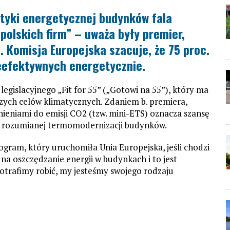
tyki energetycznej budynków fala
polskich firm” – uważa były premier,
. Komisja Europejska szacuje, że 75 proc.
ieefektywnych energetycznie.
egislacyjnego „Fit for 55” („Gotowi na 55”), który ma
ych celów klimatycznych. Zdaniem b. premiera,
niami do emisji CO2 (tzw. mini-ETS) oznacza szansę
o rozumianej termomodernizacji budynków.
rogram, który uruchomiła Unia Europejska, jeśli chodzi
 na oszczędzanie energii w budynkach i to jest
potrafimy robić, my jesteśmy swojego rodzaju