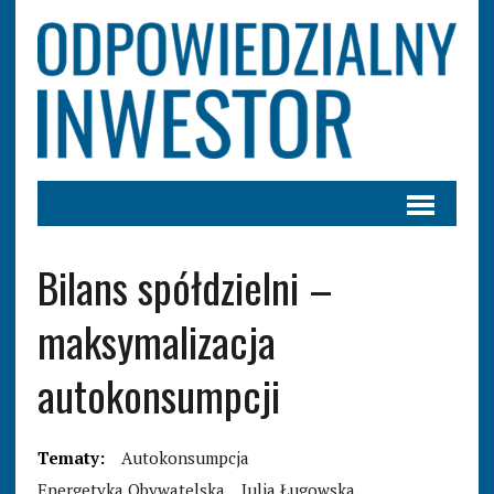
Bilans spółdzielni –
maksymalizacja
autokonsumpcji
Tematy:
Autokonsumpcja
Energetyka Obywatelska
Julia Ługowska