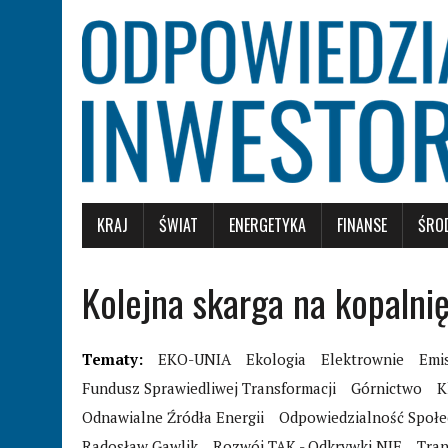
KRAJ
ŚWIAT
ENERGETYKA
FINANSE
ŚRO
Kolejna skarga na kopaln
Tematy:
EKO-UNIA
Ekologia
Elektrownie
Emi
Fundusz Sprawiedliwej Transformacji
Górnictwo
K
Odnawialne Źródła Energii
Odpowiedzialność Społ
Radosław Gawlik
Rozwój TAK - Odkrywki NIE
Tran