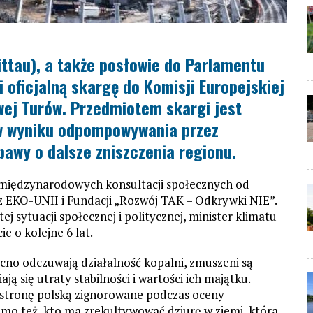
ittau), a także posłowie do Parlamentu
i oficjalną skargę do Komisji Europejskiej
wej Turów. Przedmiotem skargi jest
w wyniku odpompowywania przez
awy o dalsze zniszczenia regionu.
międzynarodowych konsultacji społecznych od
z EKO-UNII i Fundacji „Rozwój TAK – Odkrywki NIE”.
 sytuacji społecznej i politycznej, minister klimatu
e o kolejne 6 lat.
ocno odczuwają działalność kopalni, zmuszeni są
 się utraty stabilności i wartości ich majątku.
z stronę polską zignorowane podczas oceny
omo też, kto ma zrekultywować dziurę w ziemi, która