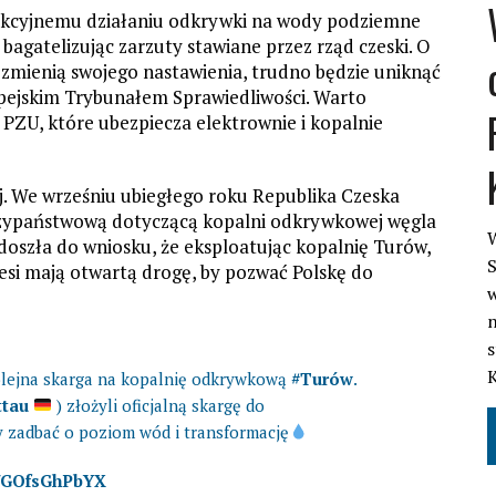
rukcyjnemu działaniu odkrywki na wody podziemne
, bagatelizując zarzuty stawiane przez rząd czeski. O
e zmienią swojego nastawienia, trudno będzie uniknąć
ropejskim Trybunałem Sprawiedliwości. Warto
 PZU, które ubezpiecza elektrownie i kopalnie
ej. We wrześniu ubiegłego roku Republika Czeska
dzypaństwową dotyczącą kopalni odkrywkowej węgla
W
oszła do wniosku, że eksploatując kopalnię Turów,
S
esi mają otwartą drogę, by pozwać Polskę do
w
n
s
kolejna skarga na kopalnię odkrywkową
#Turów
.
ttau
) złożyli oficjalną skargę do
 zadbać o poziom wód i transformację
m/GOfsGhPbYX