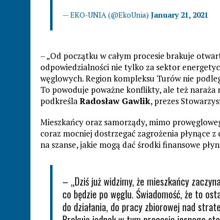
— EKO-UNIA (@EkoUnia)
January 21, 2021
– „Od początku w całym procesie brakuje otwartoś
odpowiedzialności nie tylko za sektor energety
węglowych. Region kompleksu Turów nie podleg
To powoduje poważne konflikty, ale też naraża
podkreśla
Radosław Gawlik
, prezes Stowarzy
Mieszkańcy oraz samorządy, mimo prowęglowego
coraz mocniej dostrzegać zagrożenia płynące z d
na szanse, jakie mogą dać środki finansowe płyną
– „Dziś już widzimy, że mieszkańcy zaczyna
co będzie po węglu. Świadomość, że to ost
do działania, do pracy zbiorowej nad strat
Brakuje jednak w tym procesie jasnego sta