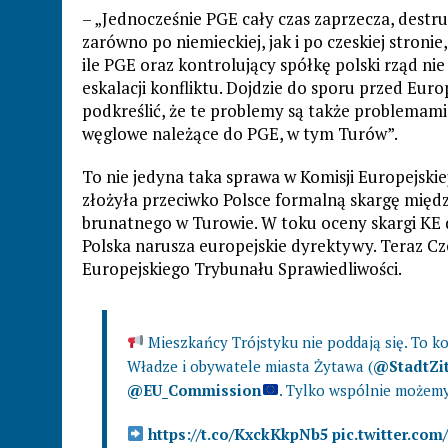
– „Jednocześnie PGE cały czas zaprzecza, dest
zarówno po niemieckiej, jak i po czeskiej stronie
ile PGE oraz kontrolujący spółkę polski rząd ni
eskalacji konfliktu. Dojdzie do sporu przed Eu
podkreślić, że te problemy są także problemami
węglowe należące do PGE, w tym Turów”.
To nie jedyna taka sprawa w Komisji Europejski
złożyła przeciwko Polsce formalną skargę mię
brunatnego w Turowie. W toku oceny skargi KE d
Polska narusza europejskie dyrektywy. Teraz Cz
Europejskiego Trybunału Sprawiedliwości.
Mieszkańcy Trójstyku nie poddają się. To 
Władze i obywatele miasta Żytawa (
@StadtZi
@EU_Commission
. Tylko wspólnie możemy
https://t.co/KxckKkpNb5
pic.twitter.co