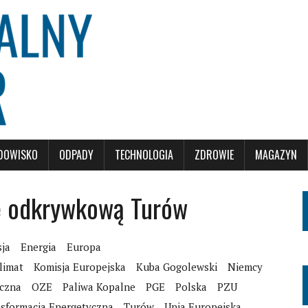
DOWISKO
ODPADY
TECHNOLOGIA
ZDROWIE
MAGAZYN
ię odkrywkową Turów
sja
Energia
Europa
limat
Komisja Europejska
Kuba Gogolewski
Niemcy
eczna
OZE
Paliwa Kopalne
PGE
Polska
PZU
sformacja Energetyczna
Turów
Unia Europejska