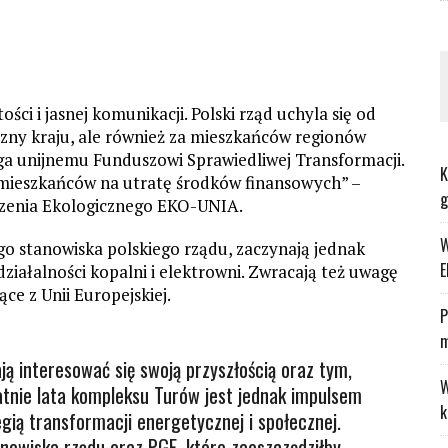
ci i jasnej komunikacji. Polski rząd uchyla się od
czny kraju, ale również za mieszkańców regionów
a unijnemu Funduszowi Sprawiedliwej Transformacji.
K
 mieszkańców na utratę środków finansowych” –
g
szenia Ekologicznego EKO-UNIA.
W
 stanowiska polskiego rządu, zaczynają jednak
E
ziałalności kopalni i elektrowni. Zwracają też uwagę
ce z Unii Europejskiej.
P
m
ją interesować się swoją przyszłością oraz tym,
W
atnie lata kompleksu Turów jest jednak impulsem
k
egią transformacji energetycznej i społecznej.
nowiska rządu oraz PGE, które zaoszczędziłby