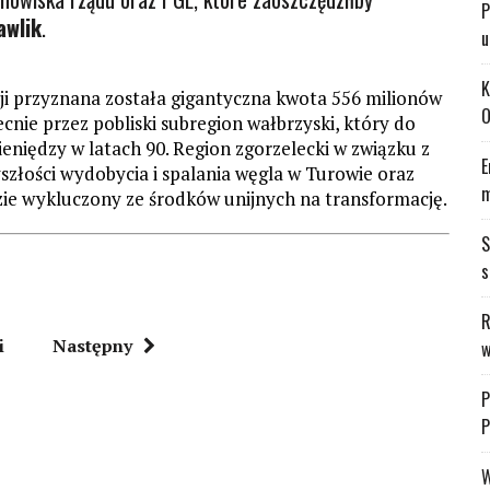
P
awlik
.
u
K
i przyznana została gigantyczna kwota 556 milionów
O
nie przez pobliski subregion wałbrzyski, który do
ieniędzy w latach 90. Region zgorzelecki w związku z
E
złości wydobycia i spalania węgla w Turowie oraz
m
zie wykluczony ze środków unijnych na transformację.
S
s
R
i
Następny
w
P
P
W