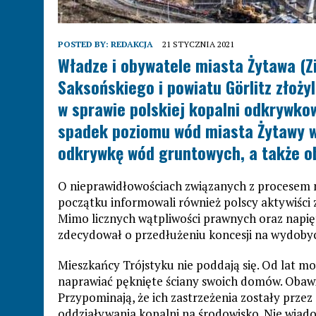
POSTED BY:
REDAKCJA
21 STYCZNIA 2021
Władze i obywatele miasta Żytawa (Z
Saksońskiego i powiatu Görlitz złożyl
w sprawie polskiej kopalni odkrywko
spadek poziomu wód miasta Żytawy 
odkrywkę wód gruntowych, a także ob
O nieprawidłowościach związanych z procesem 
początku informowali również polscy aktywiści 
Mimo licznych wątpliwości prawnych oraz napiętej
zdecydował o przedłużeniu koncesji na wydobyci
Mieszkańcy Trójstyku nie poddają się. Od lat m
naprawiać pęknięte ściany swoich domów. Obawiają
Przypominają, że ich zastrzeżenia zostały prze
oddziaływania kopalni na środowisko. Nie wiad