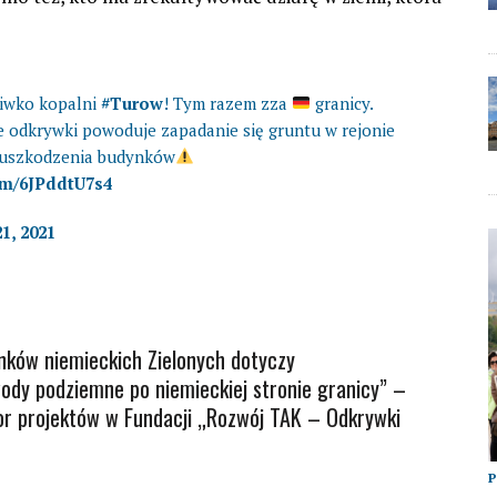
iwko kopalni
#Turow
! Tym razem zza
granicy.
e odkrywki powoduje zapadanie się gruntu w rejonie
a uszkodzenia budynków
com/6JPddtU7s4
1, 2021
ków niemieckich Zielonych dotyczy
dy podziemne po niemieckiej stronie granicy” –
or projektów w Fundacji „Rozwój TAK – Odkrywki
P