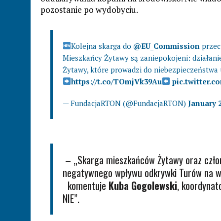
pozostanie po wydobyciu.
Kolejna skarga do
@EU_Commission
przec
Mieszkańcy Żytawy są zaniepokojeni: działani
Żytawy, które prowadzi do niebezpieczeństw
https://t.co/TOmjVk39Au
pic.twitter.
— FundacjaRTON (@FundacjaRTON)
January 2
– „Skarga mieszkańców Żytawy oraz człon
negatywnego wpływu odkrywki Turów na wo
komentuje
Kuba Gogolewski
, koordynat
NIE”.