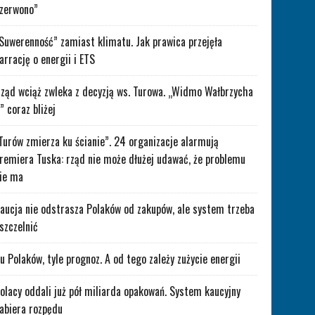
zerwono”
Suwerenność” zamiast klimatu. Jak prawica przejęła
arrację o energii i ETS
ząd wciąż zwleka z decyzją ws. Turowa. „Widmo Wałbrzycha
” coraz bliżej
Turów zmierza ku ścianie”. 24 organizacje alarmują
remiera Tuska: rząd nie może dłużej udawać, że problemu
ie ma
aucja nie odstrasza Polaków od zakupów, ale system trzeba
szczelnić
lu Polaków, tyle prognoz. A od tego zależy zużycie energii
olacy oddali już pół miliarda opakowań. System kaucyjny
abiera rozpędu