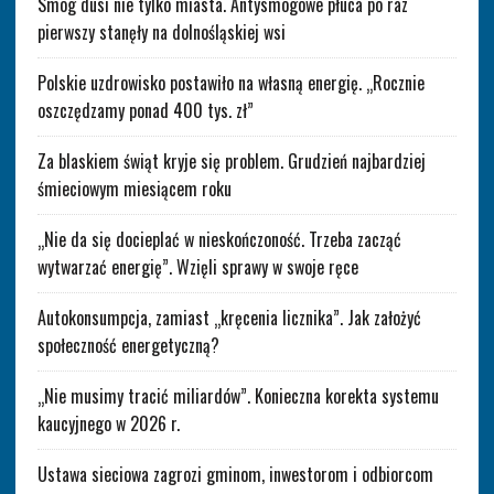
Smog dusi nie tylko miasta. Antysmogowe płuca po raz
pierwszy stanęły na dolnośląskiej wsi
Polskie uzdrowisko postawiło na własną energię. „Rocznie
oszczędzamy ponad 400 tys. zł”
Za blaskiem świąt kryje się problem. Grudzień najbardziej
śmieciowym miesiącem roku
„Nie da się docieplać w nieskończoność. Trzeba zacząć
wytwarzać energię”. Wzięli sprawy w swoje ręce
Autokonsumpcja, zamiast „kręcenia licznika”. Jak założyć
społeczność energetyczną?
„Nie musimy tracić miliardów”. Konieczna korekta systemu
kaucyjnego w 2026 r.
Ustawa sieciowa zagrozi gminom, inwestorom i odbiorcom