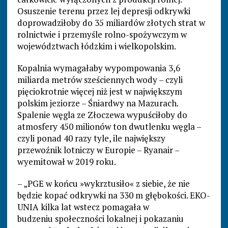
Osuszenie terenu przez lej depresji odkrywki
doprowadziłoby do 35 miliardów złotych strat w
rolnictwie i przemyśle rolno-spożywczym w
województwach łódzkim i wielkopolskim.
Kopalnia wymagałaby wypompowania 3,6
miliarda metrów sześciennych wody – czyli
pięciokrotnie więcej niż jest w największym
polskim jeziorze – Śniardwy na Mazurach.
Spalenie węgla ze Złoczewa wypuściłoby do
atmosfery 450 milionów ton dwutlenku węgla –
czyli ponad 40 razy tyle, ile największy
przewoźnik lotniczy w Europie – Ryanair –
wyemitował w 2019 roku.
– „PGE w końcu »wykrztusiło« z siebie, że nie
będzie kopać odkrywki na 330 m głębokości. EKO-
UNIA kilka lat wstecz pomagała w
budzeniu społeczności lokalnej i pokazaniu