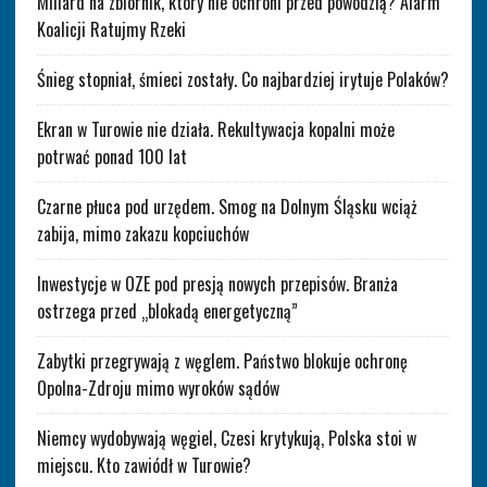
Miliard na zbiornik, który nie ochroni przed powodzią? Alarm
Koalicji Ratujmy Rzeki
Śnieg stopniał, śmieci zostały. Co najbardziej irytuje Polaków?
Ekran w Turowie nie działa. Rekultywacja kopalni może
potrwać ponad 100 lat
Czarne płuca pod urzędem. Smog na Dolnym Śląsku wciąż
zabija, mimo zakazu kopciuchów
Inwestycje w OZE pod presją nowych przepisów. Branża
ostrzega przed „blokadą energetyczną”
Zabytki przegrywają z węglem. Państwo blokuje ochronę
Opolna-Zdroju mimo wyroków sądów
Niemcy wydobywają węgiel, Czesi krytykują, Polska stoi w
miejscu. Kto zawiódł w Turowie?