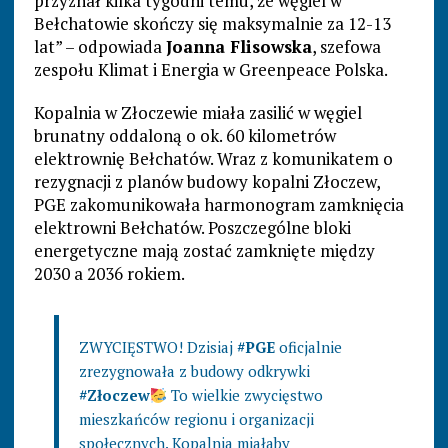
przyznał kilka tygodni temu, że węgiel w
Bełchatowie skończy się maksymalnie za 12-13
lat” – odpowiada
Joanna Flisowska
, szefowa
zespołu Klimat i Energia w Greenpeace Polska.
Kopalnia w Złoczewie miała zasilić w węgiel
brunatny oddaloną o ok. 60 kilometrów
elektrownię Bełchatów. Wraz z komunikatem o
rezygnacji z planów budowy kopalni Złoczew,
PGE zakomunikowała harmonogram zamknięcia
elektrowni Bełchatów. Poszczególne bloki
energetyczne mają zostać zamknięte między
2030 a 2036 rokiem.
ZWYCIĘSTWO! Dzisiaj
#PGE
oficjalnie
zrezygnowała z budowy odkrywki
#Złoczew
To wielkie zwycięstwo
mieszkańców regionu i organizacji
społecznych. Kopalnia miałaby