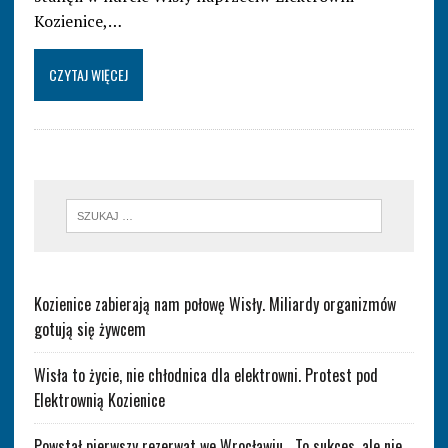
Kozienice,…
CZYTAJ WIĘCEJ
Kozienice zabierają nam połowę Wisły. Miliardy organizmów
gotują się żywcem
Wisła to życie, nie chłodnica dla elektrowni. Protest pod
Elektrownią Kozienice
Powstał pierwszy rezerwat we Wrocławiu. „To sukces, ale nie