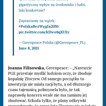
gigantyczny wpływ na środowisko i ludzi.
Jaki konkretnie?
Zapraszamy na wątek:
#PolskaBezWęgla2030
pic.twitter.com/kDwo8qXUEy
— Greenpeace Polska (@Greenpeace_PL)
June 8, 2021
Joanna Filisowska
, Greenpeace: – „Nareszcie
PGE przestaje mydlić ludziom oczy, że zbuduje
kopalnię Złoczew. Od samego początku ta
inwestycja nie miała racji bytu, a od dłuższego
czasu tajemnicą poliszynela było, że tak
naprawdę koncern wcale nie ma zamiaru jej
zbudować. Szkoda tylko, że plany odkrywki
spowodowały, że przez lata Złoczew nie mógł się