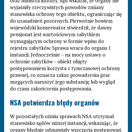
oraz ministra kultury. Sąd wskazał, że organy nie
wyjaśniły rzeczywistych powodów zmiany
stanowiska ochrony tego obiektu, ograniczając się
do uzasadnień pozornych. Pierwotnie bowiem
wojewódzki konserwator stwierdził, że dawny
pensjonat jest wartościowym zabytkiem
wymagającym ochrony w formie wpisu do
rejestru zabytków. Sprawa wraca do organu I
instancji. Jednocześnie – na mocy ustawy o
ochronie zabytków – obiekt objęty
postępowaniem korzysta z tymczasowej ochrony
prawnej, co oznacza zakaz prowadzenia prac
mogących naruszyć jego substancję lub wygląd
do czasu zakończenia postępowania.
NSA potwierdza błędy organów
W pozostałych ośmiu sprawach NSA utrzymał
stanowisko sądów niższej instancji, wskazując, że
organy błędnie odmawiały wszczęcia postępowań