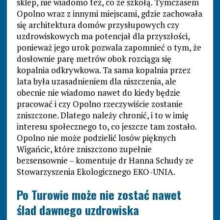
sklep, nie wiadomo też, co ze szkołą. Tymczasem
Opolno wraz z innymi miejscami, gdzie zachowała
się architektura domów przysłupowych czy
uzdrowiskowych ma potencjał dla przyszłości,
ponieważ jego urok pozwala zapomnieć o tym, że
dosłownie parę metrów obok rozciąga się
kopalnia odkrywkowa. Ta sama kopalnia przez
lata była uzasadnieniem dla niszczenia, ale
obecnie nie wiadomo nawet do kiedy będzie
pracować i czy Opolno rzeczywiście zostanie
zniszczone. Dlatego należy chronić, i to w imię
interesu społecznego to, co jeszcze tam zostało.
Opolno nie może podzielić losów pięknych
Wigańcic, które zniszczono zupełnie
bezsensownie – komentuje dr Hanna Schudy ze
Stowarzyszenia Ekologicznego EKO-UNIA.
Po Turowie może nie zostać nawet
ślad dawnego uzdrowiska