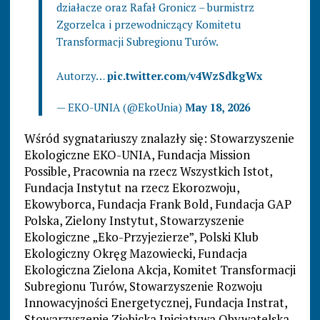
działacze oraz Rafał Gronicz – burmistrz
Zgorzelca i przewodniczący Komitetu
Transformacji Subregionu Turów.
Autorzy…
pic.twitter.com/v4WzSdkgWx
— EKO-UNIA (@EkoUnia)
May 18, 2026
Wśród sygnatariuszy znalazły się: Stowarzyszenie
Ekologiczne EKO-UNIA, Fundacja Mission
Possible, Pracownia na rzecz Wszystkich Istot,
Fundacja Instytut na rzecz Ekorozwoju,
Ekowyborca, Fundacja Frank Bold, Fundacja GAP
Polska, Zielony Instytut, Stowarzyszenie
Ekologiczne „Eko-Przyjezierze”, Polski Klub
Ekologiczny Okręg Mazowiecki, Fundacja
Ekologiczna Zielona Akcja, Komitet Transformacji
Subregionu Turów, Stowarzyszenie Rozwoju
Innowacyjności Energetycznej, Fundacja Instrat,
Stowarzyszenie Ziębicka Inicjatywa Obywatelska,