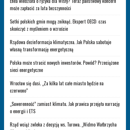
Enea wiedziała o ryzyku dla Wisły? Teraz państwowy koncern
może zapłacić za lata bezczynności
Setki polskich gmin mogą zniknąć. Ekspert OECD: czas
skończyć z myśleniem o wzroście
Rządowa dezinformacja klimatyczna. Jak Polska sabotuje
własną transformację energetyczną
Polska może stracić nowych inwestorów. Powód? Przeciążone
sieci energetyczne
Wrocław się dusi. „Za kilka lat całe miasto będzie na
czerwono”
„Suwerenność” zamiast klimatu. Jak prawica przejęła narrację
o energii i ETS
Rząd wciąż zwleka z decyzją ws. Turowa. „Widmo Wałbrzycha