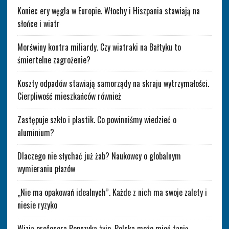
Koniec ery węgla w Europie. Włochy i Hiszpania stawiają na
słońce i wiatr
Morświny kontra miliardy. Czy wiatraki na Bałtyku to
śmiertelne zagrożenie?
Koszty odpadów stawiają samorządy na skraju wytrzymałości.
Cierpliwość mieszkańców również
Zastępuje szkło i plastik. Co powinniśmy wiedzieć o
aluminium?
Dlaczego nie słychać już żab? Naukowcy o globalnym
wymieraniu płazów
„Nie ma opakowań idealnych”. Każde z nich ma swoje zalety i
niesie ryzyko
Wizja profesora Popczyka żyje. Polska może mieć tanią,