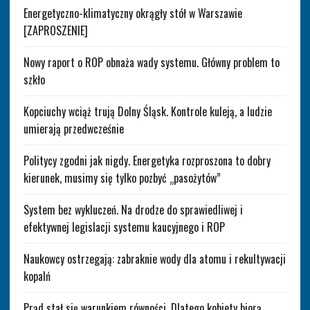
Energetyczno-klimatyczny okrągły stół w Warszawie
[ZAPROSZENIE]
Nowy raport o ROP obnaża wady systemu. Główny problem to
szkło
Kopciuchy wciąż trują Dolny Śląsk. Kontrole kuleją, a ludzie
umierają przedwcześnie
Politycy zgodni jak nigdy. Energetyka rozproszona to dobry
kierunek, musimy się tylko pozbyć „pasożytów”
System bez wykluczeń. Na drodze do sprawiedliwej i
efektywnej legislacji systemu kaucyjnego i ROP
Naukowcy ostrzegają: zabraknie wody dla atomu i rekultywacji
kopalń
Prąd stał się warunkiem równości. Dlatego kobiety biorą