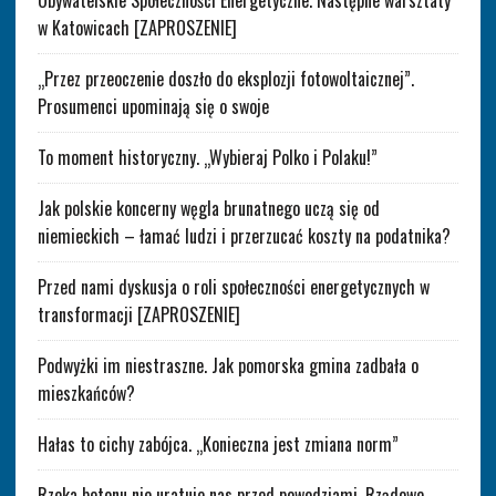
Obywatelskie Społeczności Energetyczne. Następne warsztaty
w Katowicach [ZAPROSZENIE]
„Przez przeoczenie doszło do eksplozji fotowoltaicznej”.
Prosumenci upominają się o swoje
To moment historyczny. „Wybieraj Polko i Polaku!”
Jak polskie koncerny węgla brunatnego uczą się od
niemieckich – łamać ludzi i przerzucać koszty na podatnika?
Przed nami dyskusja o roli społeczności energetycznych w
transformacji [ZAPROSZENIE]
Podwyżki im niestraszne. Jak pomorska gmina zadbała o
mieszkańców?
Hałas to cichy zabójca. „Konieczna jest zmiana norm”
Rzeka betonu nie uratuje nas przed powodziami. Rządowe