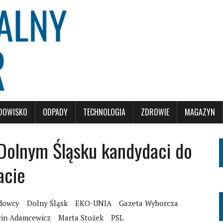
DOWISKO
ODPADY
TECHNOLOGIA
ZDROWIE
MAGAZYN
Dolnym Śląsku kandydaci do
acie
ądowcy
Dolny Śląsk
EKO-UNIA
Gazeta Wyborcza
in Adamcewicz
Marta Stożek
PSL