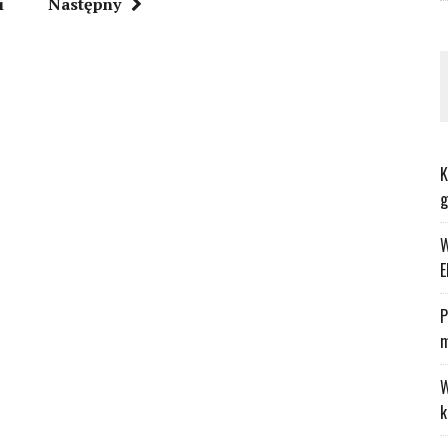
i
Następny
K
g
W
E
P
m
W
k