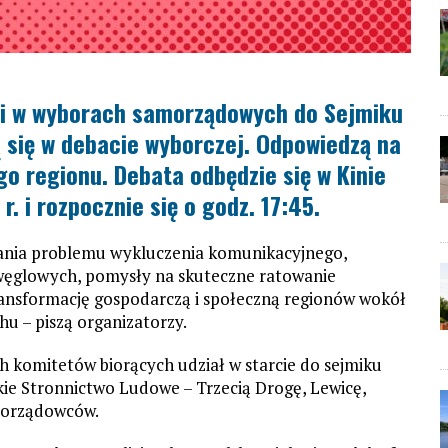
ki w wyborach samorządowych do Sejmiku
 się w debacie wyborczej. Odpowiedzą na
go regionu.
Debata odbędzie się w Kinie
. i rozpocznie się o godz. 17:45.
zania problemu wykluczenia komunikacyjnego,
węglowych, pomysły na skuteczne ratowanie
transformację gospodarczą i społeczną regionów wokół
u – piszą organizatorzy.
h komitetów biorących udział w starcie do sejmiku
skie Stronnictwo Ludowe – Trzecią Drogę, Lewicę,
morządowców.