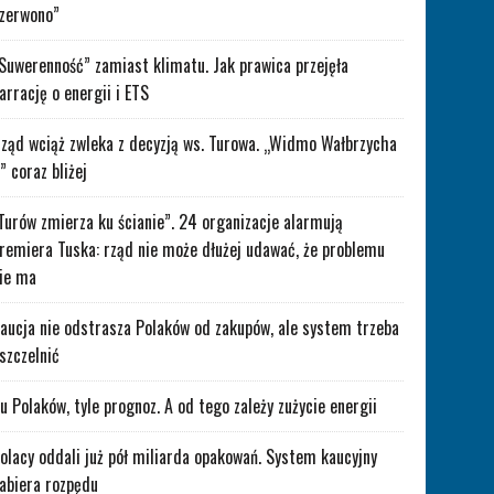
zerwono”
Suwerenność” zamiast klimatu. Jak prawica przejęła
arrację o energii i ETS
ząd wciąż zwleka z decyzją ws. Turowa. „Widmo Wałbrzycha
” coraz bliżej
Turów zmierza ku ścianie”. 24 organizacje alarmują
remiera Tuska: rząd nie może dłużej udawać, że problemu
ie ma
aucja nie odstrasza Polaków od zakupów, ale system trzeba
szczelnić
lu Polaków, tyle prognoz. A od tego zależy zużycie energii
olacy oddali już pół miliarda opakowań. System kaucyjny
abiera rozpędu