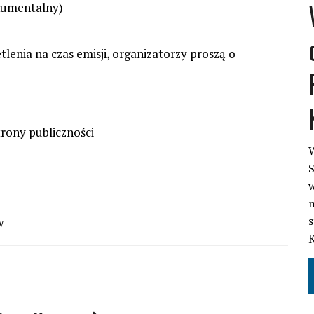
kumentalny)
tlenia na czas emisji, organizatorzy proszą o
rony publiczności
W
S
w
n
s
w