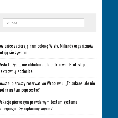
ozienice zabierają nam połowę Wisły. Miliardy organizmów
otują się żywcem
isła to życie, nie chłodnica dla elektrowni. Protest pod
lektrownią Kozienice
owstał pierwszy rezerwat we Wrocławiu. „To sukces, ale nie
ożna na tym poprzestać”
akacje pierwszym prawdziwym testem systemu
aucyjnego. Czy zapłacimy więcej?