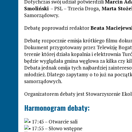
Dotychczas swój udział potwierdzili
Marcin Ad
Smoliński
– PSL – Trzecia Droga,
Marta Stoże
Samorządowcy.
Debatę poprowadzi redaktor
Beata Maciejews
Debatę rozpocznie emisja krótkiego filmu doku
Dokument przygotowany przez Telewizję Bogaty
terenie której działa kopalnia i elektrownia Tur
będzie wyglądała gmina węglowa za kilka czy kil
Debata jednak omija tych najbardziej zaintereso
młodzież. Dlatego zapytamy o to już na począ
samorządowych.
Organizatorem debaty jest Stowarzyszenie Eko
Harmonogram debaty:
17:45 – Otwarcie sali
17:55 – Słowo wstępne