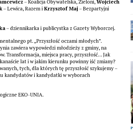
amcewicz
– Koalicja Obywatelska, Zieloni,
Wojciech
k
– Lewica, Razem i
Krzysztof Maj
– Bezpartyjni
ka
– dziennikarka i publicystka z Gazety Wyborczej.
mentalnego pt. „Przyszłość oczami młodych”.
nia zawiera wypowiedzi młodzieży z gminy, na
ów. Transformacja, miejsca pracy, przyszłość… Jak
kanaście lat i w jakim kierunku powinny iść zmiany?
wanych, tych, dla których tę przyszłość szykujemy –
tku kandydatów i kandydatki w wyborach
logiczne EKO-UNIA.
P