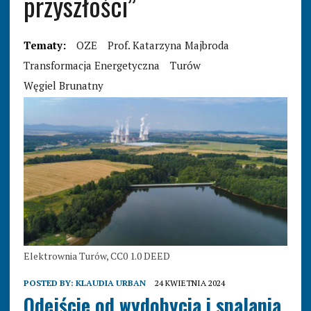
przyszłości”
Tematy:
OZE
Prof. Katarzyna Majbroda
Transformacja Energetyczna
Turów
Węgiel Brunatny
Elektrownia Turów, CC0 1.0 DEED
POSTED BY:
KLAUDIA URBAN
24 KWIETNIA 2024
Odejście od wydobycia i spalania