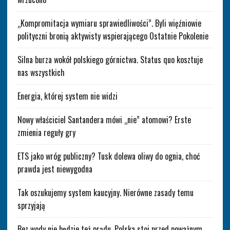
„Kompromitacja wymiaru sprawiedliwości”. Byli więźniowie
polityczni bronią aktywisty wspierającego Ostatnie Pokolenie
Silna burza wokół polskiego górnictwa. Status quo kosztuje
nas wszystkich
Energia, której system nie widzi
Nowy właściciel Santandera mówi „nie” atomowi? Erste
zmienia reguły gry
ETS jako wróg publiczny? Tusk dolewa oliwy do ognia, choć
prawda jest niewygodna
Tak oszukujemy system kaucyjny. Nierówne zasady temu
sprzyjają
Bez wody nie będzie też prądu. Polska stoi przed poważnym