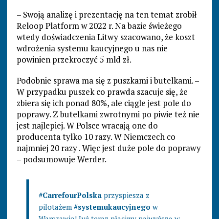
– Swoją analizę i prezentację na ten temat zrobił
Reloop Platform w 2022 r. Na bazie świeżego
wtedy doświadczenia Litwy szacowano, że koszt
wdrożenia systemu kaucyjnego u nas nie
powinien przekroczyć 5 mld zł.
Podobnie sprawa ma się z puszkami i butelkami. –
W przypadku puszek co prawda szacuje się, że
zbiera się ich ponad 80%, ale ciągle jest pole do
poprawy. Z butelkami zwrotnymi po piwie też nie
jest najlepiej. W Polsce wracają one do
producenta tylko 10 razy. W Niemczech co
najmniej 20 razy . Więc jest duże pole do poprawy
– podsumowuje Werder.
#CarrefourPolska
przyspiesza z
pilotażem
#systemukaucyjnego
w
Warszawie! Już teraz płacimy najwyższą w