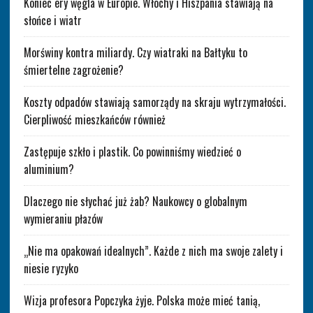
Koniec ery węgla w Europie. Włochy i Hiszpania stawiają na
słońce i wiatr
Morświny kontra miliardy. Czy wiatraki na Bałtyku to
śmiertelne zagrożenie?
Koszty odpadów stawiają samorządy na skraju wytrzymałości.
Cierpliwość mieszkańców również
Zastępuje szkło i plastik. Co powinniśmy wiedzieć o
aluminium?
Dlaczego nie słychać już żab? Naukowcy o globalnym
wymieraniu płazów
„Nie ma opakowań idealnych”. Każde z nich ma swoje zalety i
niesie ryzyko
Wizja profesora Popczyka żyje. Polska może mieć tanią,