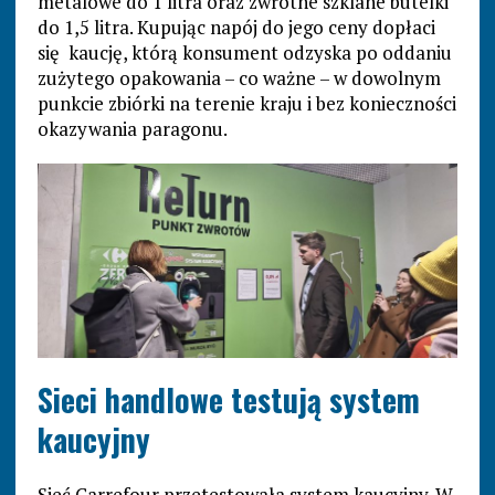
metalowe do 1 litra oraz zwrotne szklane butelki
do 1,5 litra. Kupując napój do jego ceny dopłaci
się kaucję, którą konsument odzyska po oddaniu
zużytego opakowania – co ważne – w dowolnym
punkcie zbiórki na terenie kraju i bez konieczności
okazywania paragonu.
Sieci handlowe testują system
kaucyjny
Sieć Carrefour przetestowała system kaucyjny. W