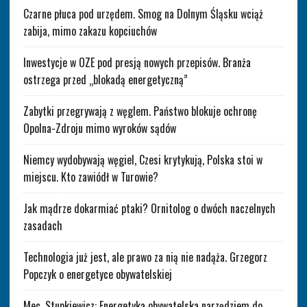
Czarne płuca pod urzędem. Smog na Dolnym Śląsku wciąż
zabija, mimo zakazu kopciuchów
Inwestycje w OZE pod presją nowych przepisów. Branża
ostrzega przed „blokadą energetyczną”
Zabytki przegrywają z węglem. Państwo blokuje ochronę
Opolna-Zdroju mimo wyroków sądów
Niemcy wydobywają węgiel, Czesi krytykują, Polska stoi w
miejscu. Kto zawiódł w Turowie?
Jak mądrze dokarmiać ptaki? Ornitolog o dwóch naczelnych
zasadach
Technologia już jest, ale prawo za nią nie nadąża. Grzegorz
Popczyk o energetyce obywatelskiej
Mec. Stupkiewicz: Energetyka obywatelska narzędziem do