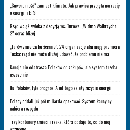
„Suwerenność” zamiast klimatu. Jak prawica przejęła narrację
o energii i ETS
Rząd wciąż zwleka z decyzją ws. Turowa. „Widmo Wałbrzycha
2” coraz bliżej
„Turów zmierza ku ścianie”. 24 organizacje alarmują premiera
Tuska: rząd nie może dłużej udawać, że problemu nie ma
Kaucja nie odstrasza Polaków od zakupów, ale system trzeba
uszczelnić
Ilu Polaków, tyle prognoz. A od tego zależy zużycie energii
Polacy oddali już pół miliarda opakowań. System kaucyjny
nabiera rozpędu
Trzy kontenery śmieci i rzeka, która oddaje to, co do niej
wrzucono