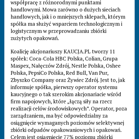
współpracę z różnorodnymi punktami
handlowymi. Mowa zarówno o dużych sieciach
handlowych, jak i o mniejszych sklepach, którym
spółka ma służyć wsparciem technologicznym i
logistycznym w przeprowadzaniu zbiórki
zużytych opakowań.
Koalicję akcjonariuszy KAUCJA.PL tworzy 11
spółek: Coca-Cola HBC Polska, Colian, Grupa
Maspex, Nałęczów Zdrój, Nestle Polska, Oshee
Polska, PepsiCo Polska, Red Bull, Van Pur,
Zbyszko Company oraz Żywiec Zdrój. Jest to, jak
informuje spółka, pierwszy operator systemu
kaucyjnego o tak szerokim akcjonariacie wśród
firm napojowych, które „łączą siły na rzecz
realizacji celów środowiskowych”. Operator, poza
zarządzaniem, ma być odpowiedzialny za
osiągnięcie wymaganych poziomów selektywnej
zbiórki odpadów opakowaniowych i opakowań.
Celem jest osiągnięcie 77% poziomu zbiórki