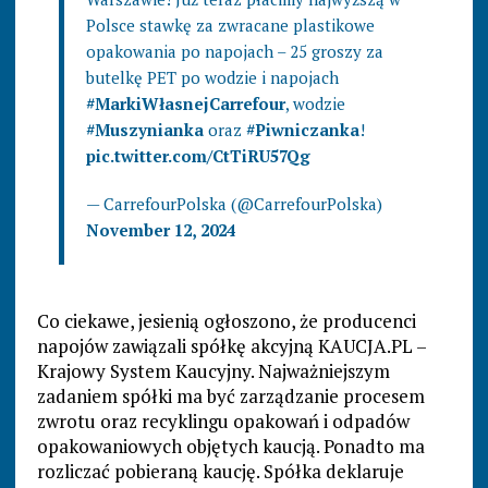
Polsce stawkę za zwracane plastikowe
opakowania po napojach – 25 groszy za
butelkę PET po wodzie i napojach
#MarkiWłasnejCarrefour
, wodzie
#Muszynianka
oraz
#Piwniczanka
!
pic.twitter.com/CtTiRU57Qg
— CarrefourPolska (@CarrefourPolska)
November 12, 2024
Co ciekawe, jesienią ogłoszono, że producenci
napojów zawiązali spółkę akcyjną KAUCJA.PL –
Krajowy System Kaucyjny. Najważniejszym
zadaniem spółki ma być zarządzanie procesem
zwrotu oraz recyklingu opakowań i odpadów
opakowaniowych objętych kaucją. Ponadto ma
rozliczać pobieraną kaucję. Spółka deklaruje