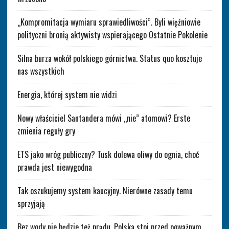
„Kompromitacja wymiaru sprawiedliwości”. Byli więźniowie
polityczni bronią aktywisty wspierającego Ostatnie Pokolenie
Silna burza wokół polskiego górnictwa. Status quo kosztuje
nas wszystkich
Energia, której system nie widzi
Nowy właściciel Santandera mówi „nie” atomowi? Erste
zmienia reguły gry
ETS jako wróg publiczny? Tusk dolewa oliwy do ognia, choć
prawda jest niewygodna
Tak oszukujemy system kaucyjny. Nierówne zasady temu
sprzyjają
Bez wody nie będzie też prądu. Polska stoi przed poważnym