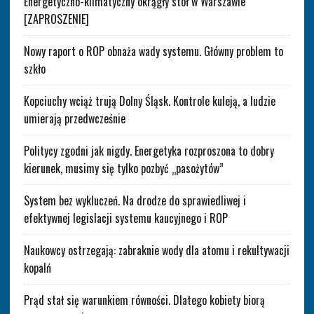
Energetyczno-klimatyczny okrągły stół w Warszawie
[ZAPROSZENIE]
Nowy raport o ROP obnaża wady systemu. Główny problem to
szkło
Kopciuchy wciąż trują Dolny Śląsk. Kontrole kuleją, a ludzie
umierają przedwcześnie
Politycy zgodni jak nigdy. Energetyka rozproszona to dobry
kierunek, musimy się tylko pozbyć „pasożytów”
System bez wykluczeń. Na drodze do sprawiedliwej i
efektywnej legislacji systemu kaucyjnego i ROP
Naukowcy ostrzegają: zabraknie wody dla atomu i rekultywacji
kopalń
Prąd stał się warunkiem równości. Dlatego kobiety biorą