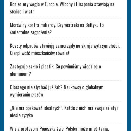
Koniec ery węgla w Europie. Włochy i Hiszpania stawiają na
słońce i wiatr
Morświny kontra miliardy. Czy wiatraki na Bałtyku to
śmiertelne zagrożenie?
Koszty odpadów stawiają samorządy na skraju wytrzymałości.
Cierpliwość mieszkańców również
Zastępuje szkło i plastik. Co powinniśmy wiedzieć o
aluminium?
Dlaczego nie słychać już żab? Naukowcy o globalnym
wymieraniu płazów
„Nie ma opakowań idealnych”. Każde z nich ma swoje zalety i
niesie ryzyko
Wizja profesora Popczyka żyje. Polska może mieć tanią,