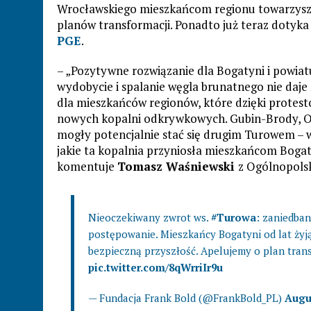
Wrocławskiego mieszkańcom regionu towarzyszy
planów transformacji. Ponadto już teraz dotyk
PGE
.
– „Pozytywne rozwiązanie dla Bogatyni i powiatu
wydobycie i spalanie węgla brunatnego nie daje
dla mieszkańców regionów, które dzięki protes
nowych kopalni odkrywkowych. Gubin-Brody, Oś
mogły potencjalnie stać się drugim Turowem –
jakie ta kopalnia przyniosła mieszkańcom Bogaty
komentuje
Tomasz Waśniewski
z Ogólnopolsk
Nieoczekiwany zwrot ws.
#Turowa
: zaniedba
postępowanie. Mieszkańcy Bogatyni od lat żyją
bezpieczną przyszłość. Apelujemy o plan trans
pic.twitter.com/8qWrriIr9u
— Fundacja Frank Bold (@FrankBold_PL)
Augus