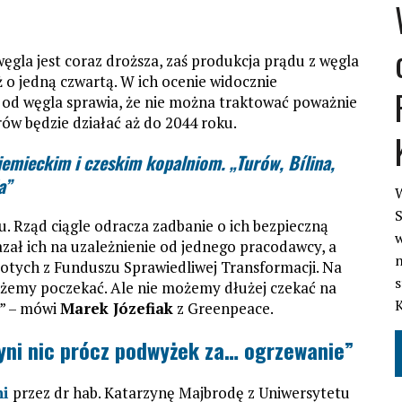
węgla jest coraz droższa, zaś produkcja prądu z węgla
 o jedną czwartą. W ich ocenie widocznie
od węgla sprawia, że nie można traktować poważnie
rów będzie działać aż do 2044 roku.
emieckim i czeskim kopalniom. „Turów, Bílina,
a”
W
S
u. Rząd ciągle odracza zadbanie o ich bezpieczną
w
azał ich na uzależnienie od jednego pracodawcy, a
n
łotych z Funduszu Sprawiedliwej Transformacji. Na
s
ożemy poczekać. Ale nie możemy dłużej czekać na
d” – mówi
Marek Józefiak
z Greenpeace.
yni nic prócz podwyżek za… ogrzewanie”
ni
przez dr hab. Katarzynę Majbrodę z Uniwersytetu