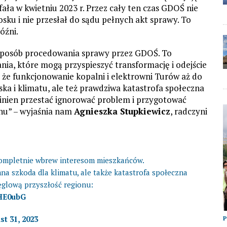
ała w kwietniu 2023 r. Przez cały ten czas GDOŚ nie
ku i nie przesłał do sądu pełnych akt sprawy. To
óźni.
a sposób procedowania sprawy przez GDOŚ. To
łania, które mogą przyspieszyć transformację i odejście
, że funkcjonowanie kopalni i elektrowni Turów aż do
ska i klimatu, ale też prawdziwa katastrofa społeczna
owinien przestać ignorować problem i przygotować
onu” – wyjaśnia nam
Agnieszka Stupkiewicz
, radczyni
mpletnie wbrew interesom mieszkańców.
a szkoda dla klimatu, ale także katastrofa społeczna
ęglową przyszłość regionu:
qHE0ubG
t 31, 2023
P