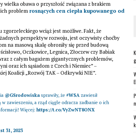
 wielka obawa o przyszłość związana z brakiem
a ich problem
rosnących cen ciepła kupowanego od
 zgorzeleckiego wciąż jest możliwe. Fakt, że
 żadnych perspektyw rozwoju, jest oczywisty choćby
tom na masową skalę obroniły się przed budową
cisłowo, Oczkowice, Legnica, Złoczew czy Babiak
K
 wraz z całym bagażem gigantycznych problemów,
g
ni oraz ich sąsiadom z Czech i Niemiec” –
iej Koalicji „Rozwój TAK – Odkrywki NIE”.
W
E
nia
@GSrodowiska
sprawiły, że
#WSA
zawiesił
P
 w zawieszeniu, a rząd ciągle odracza zadbanie o ich
m
formacji! Więcej:
https://t.co/VyZwNT8ONX
W
k
t 31, 2023