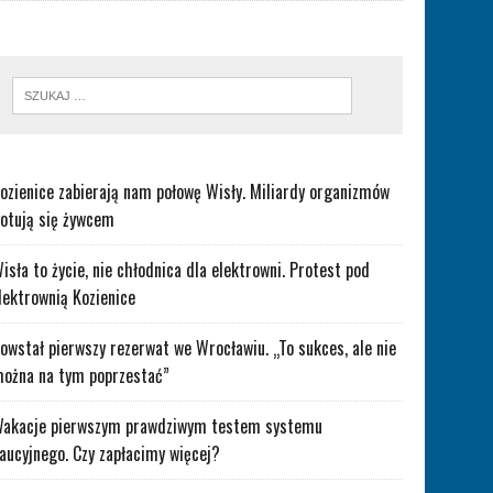
ozienice zabierają nam połowę Wisły. Miliardy organizmów
otują się żywcem
isła to życie, nie chłodnica dla elektrowni. Protest pod
lektrownią Kozienice
owstał pierwszy rezerwat we Wrocławiu. „To sukces, ale nie
ożna na tym poprzestać”
akacje pierwszym prawdziwym testem systemu
aucyjnego. Czy zapłacimy więcej?