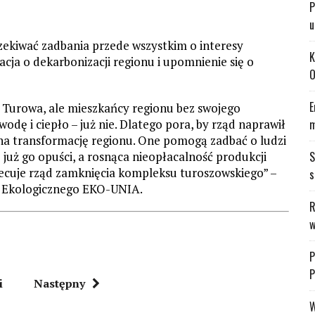
P
u
zekiwać zadbania przede wszystkim o interesy
K
acja o dekarbonizacji regionu i upomnienie się o
O
E
z Turowa, ale mieszkańcy regionu bez swojego
dę i ciepło – już nie. Dlatego pora, by rząd naprawił
m
na transformację regionu. One pomogą zadbać o ludzi
już go opuści, a rosnąca nieopłacalność produkcji
S
iecuje rząd zamknięcia kompleksu turoszowskiego” –
s
 Ekologicznego EKO-UNIA.
R
w
P
P
i
Następny
W