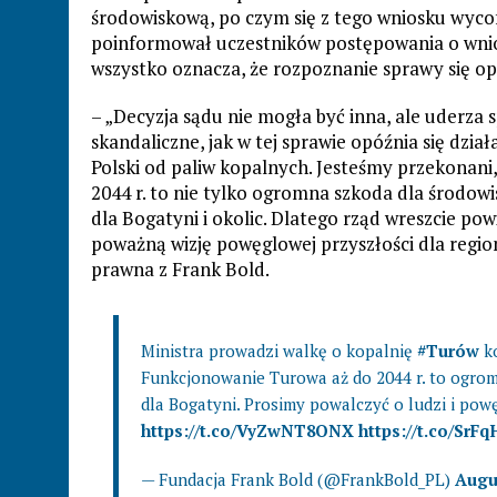
środowiskową, po czym się z tego wniosku wycof
poinformował uczestników postępowania o wnios
wszystko oznacza, że rozpoznanie sprawy się op
– „Decyzja sądu nie mogła być inna, ale uderz
skandaliczne, jak w tej sprawie opóźnia się dzia
Polski od paliw kopalnych. Jesteśmy przekonani
2044 r. to nie tylko ogromna szkoda dla środowi
dla Bogatyni i okolic. Dlatego rząd wreszcie p
poważną wizję powęglowej przyszłości dla regi
prawna z Frank Bold.
Ministra prowadzi walkę o kopalnię
#Turów
ko
Funkcjonowanie Turowa aż do 2044 r. to ogromn
dla Bogatyni. Prosimy powalczyć o ludzi i pow
https://t.co/VyZwNT8ONX
https://t.co/SrF
— Fundacja Frank Bold (@FrankBold_PL)
Augus