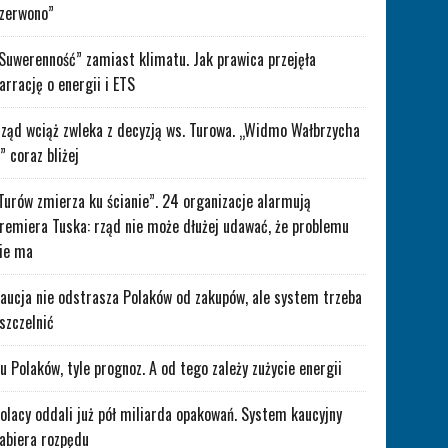
zerwono”
Suwerenność” zamiast klimatu. Jak prawica przejęła
arrację o energii i ETS
ząd wciąż zwleka z decyzją ws. Turowa. „Widmo Wałbrzycha
” coraz bliżej
Turów zmierza ku ścianie”. 24 organizacje alarmują
remiera Tuska: rząd nie może dłużej udawać, że problemu
ie ma
aucja nie odstrasza Polaków od zakupów, ale system trzeba
szczelnić
lu Polaków, tyle prognoz. A od tego zależy zużycie energii
olacy oddali już pół miliarda opakowań. System kaucyjny
abiera rozpędu