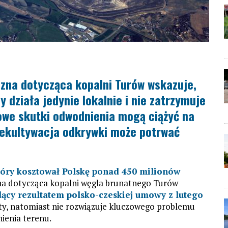
zna dotycząca kopalni Turów wskazuje,
 działa jedynie lokalnie i nie zatrzymuje
lowe skutki odwodnienia mogą ciążyć na
 rekultywacja odkrywki może potrwać
tóry kosztował Polskę ponad 450 milionów
na dotycząca kopalni węgla brunatnego Turów
dący rezultatem polsko-czeskiej umowy z lutego
kty, natomiast nie rozwiązuje kluczowego problemu
ienia terenu.