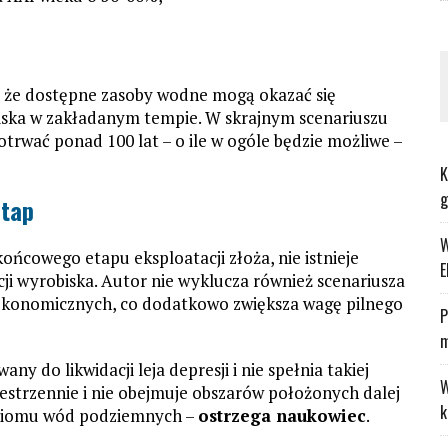
, że dostępne zasoby wodne mogą okazać się
iska w zakładanym tempie. W skrajnym scenariuszu
otrwać ponad 100 lat – o ile w ogóle będzie możliwe –
K
g
etap
W
końcowego etapu eksploatacji złoża, nie istnieje
E
cji wyrobiska. Autor nie wyklucza również scenariusza
ekonomicznych, co dodatkowo zwiększa wagę pilnego
P
m
ny do likwidacji leja depresji i nie spełnia takiej
W
zestrzennie i nie obejmuje obszarów położonych dalej
k
poziomu wód podziemnych –
ostrzega naukowiec
.