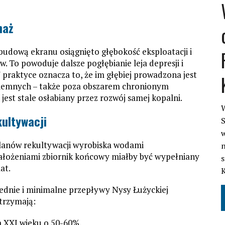
enaż
budową ekranu osiągnięto głębokość eksploatacji i
To powoduje dalsze pogłębianie leja depresji i
praktyce oznacza to, że im głębiej prowadzona jest
dziemnych – także poza obszarem chronionym
est stale osłabiany przez rozwój samej kopalni.
W
ultywacji
S
w
planów rekultywacji wyrobiska wodami
n
ałożeniami zbiornik końcowy miałby być wypełniany
s
at.
rednie i minimalne przepływy Nysy Łużyckiej
utrzymają:
a XXI wieku o 50-60%,