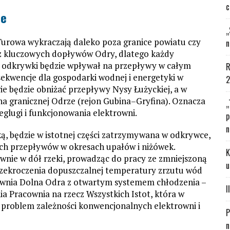
c
ze
„
i Turowa wykraczają daleko poza granice powiatu czy
n
z kluczowych dopływów Odry, dlatego każdy
 odkrywki będzie wpływał na przepływy w całym
R
ekwencje dla gospodarki wodnej i energetyki w
2
e będzie obniżać przepływy Nysy Łużyckiej, a w
na granicznej Odrze (rejon Gubina–Gryfina). Oznacza
„
glugi i funkcjonowania elektrowni.
p
n
ą, będzie w istotnej części zatrzymywana w odkrywce,
kich przepływów w okresach upałów i niżówek.
K
wnie w dół rzeki, prowadząc do pracy ze zmniejszoną
u
rzekroczenia dopuszczalnej temperatury zrzutu wód
rownia Dolna Odra z otwartym systemem chłodzenia –
I
a Pracownia na rzecz Wszystkich Istot, która w
problem zależności konwencjonalnych elektrowni i
P
n