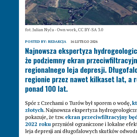
fot. Julian Nyča - Own work, CC BY-SA 3.0
POSTED BY:
REDAKCJA
16 LUTEGO 2026
Najnowsza ekspertyza hydrogeologic
że podziemny ekran przeciwfiltracyjny
regionalnego leja depresji. Długofa
regionie przez nawet kilkaset lat, a
ponad 100 lat.
Spór z Czechami o Turów był sporem o wodę,
k
złotych
. Najnowsza ekspertyza hydrogeologicz
pokazuje, że tzw.
ekran przeciwfiltracyjny bę
2022 roku
przyniósł ograniczone i lokalne efe
leja depresji ani długofalowych skutków odwodn