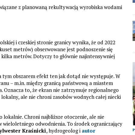
wiązane z planowaną rekultywacją wyrobiska wodami
iej i czeskiej stronie granicy wynika, że od 2022
lkuset metrów) obserwowane jest podnoszenie się
ilka metrów. Dotyczy to głównie najintensywniej
a tym obszarem efekt ten jak dotąd nie występuje. W
ranu – m.in. między granicą państwową a miastem
. Oznacza to, że ekran nie zatrzymuje regionalnego
 lokalny, ale nie chroni zasobów wodnych całej niecki
 lokalnie. Chroni najbliższe otoczenie, ale nie
ów wieloletniego odwodnienia. To środek ograniczający
ylwester Kraśnicki
, hydrogeolog i
autor
P