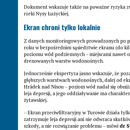
Dokument wskazuje także na poważne ryzyka z
rzeki Nysy Łużyckiej.
Ekran chroni tylko lokalnie
Z danych monitoringowych prowadzonych po polsk
roku w bezpośrednim sąsiedztwie ekranu (do ki
poziomu wód podziemnych – miejscami nawet o k
drenowanych warstw wodonośnych.
Jednocześnie ekspertyza jasno wskazuje, że poz
głębszych warstwach wodonośnych, dalej od ek
Hrádek nad Nisou – poziom wód nadal się obniża
leja depresji, a jego oddziaływanie ma charakter
żytawskiej.
– Ekran przeciwfiltracyjny w Turowie działa tylko
zatrzymuje leja depresji ani nie odwraca skutk
szkody, a nie rozwiązanie problemu – mówi
dr S