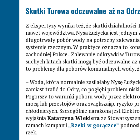
Skutki Turowa odczuwalne aż na Odr
Z ekspertyzy wynika też, że skutki działalnośc
nawet województwa. Nysa Łużycka jest jednym 
długotrwały pobór wody na potrzeby zalewania
systemie rzecznym. W praktyce oznacza to kons
zachodniej Polsce. Zalewanie odkrywki w Turowi
suchych latach skutki mogą być odczuwalne aż 
to problemy dla poborów komunalnych wody, że
– Woda, która normalnie zasilałaby Nysę Łużyck
zamiast trafić do Odry, co pogłębi problem nis
Pogorszy to warunki poboru wody przez elektro
mocą lub przestojów oraz zwiększając ryzyko p
chłodniczych. Szczególnie narażona jest Elekt
wyjaśnia
Katarzyna Wiekiera
ze Stowarzyszeni
ramach kampanii
„Rzeki w gorączce”
podnosi 
rzek.