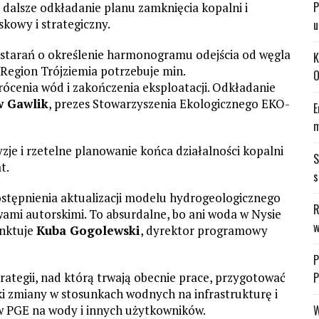
P
 dalsze odkładanie planu zamknięcia kopalni i
kowy i strategiczny.
u
h starań o określenie harmonogramu odejścia od węgla
K
Region Trójziemia potrzebuje min.
O
ócenia wód i zakończenia eksploatacji. Odkładanie
w Gawlik
, prezes Stowarzyszenia Ekologicznego EKO-
E
m
zje i rzetelne planowanie końca działalności kopalni
S
at.
s
tępnienia aktualizacji modelu hydrogeologicznego
R
ami autorskimi. To absurdalne, bo ani woda w Nysie
w
unktuje
Kuba Gogolewski
, dyrektor programowy
P
ategii, nad którą trwają obecnie prace, przygotować
P
tki zmiany w stosunkach wodnych na infrastrukturę i
w PGE na wody i innych użytkowników.
W