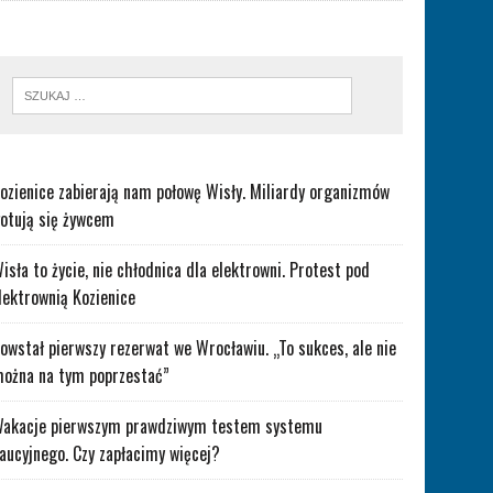
ozienice zabierają nam połowę Wisły. Miliardy organizmów
otują się żywcem
isła to życie, nie chłodnica dla elektrowni. Protest pod
lektrownią Kozienice
owstał pierwszy rezerwat we Wrocławiu. „To sukces, ale nie
ożna na tym poprzestać”
akacje pierwszym prawdziwym testem systemu
aucyjnego. Czy zapłacimy więcej?