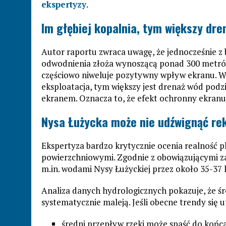
ekspertyzy
.
Im głębiej kopalnia, tym większy dr
Autor raportu zwraca uwagę, że jednocześnie z 
odwodnienia złoża wynoszącą ponad 300 metrów. 
częściowo niweluje pozytywny wpływ ekranu. W 
eksploatacja, tym większy jest drenaż wód po
ekranem. Oznacza to, że efekt ochronny ekranu j
Nysa Łużycka może nie udźwignąć rek
Ekspertyza bardzo krytycznie ocenia realność 
powierzchniowymi. Zgodnie z obowiązującymi z
m.in. wodami Nysy Łużyckiej przez około 35-37 l
Analiza danych hydrologicznych pokazuje, że ś
systematycznie maleją. Jeśli obecne trendy się 
średni przepływ rzeki może spaść do końc