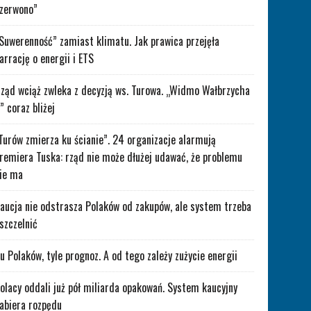
zerwono”
Suwerenność” zamiast klimatu. Jak prawica przejęła
arrację o energii i ETS
ząd wciąż zwleka z decyzją ws. Turowa. „Widmo Wałbrzycha
” coraz bliżej
Turów zmierza ku ścianie”. 24 organizacje alarmują
remiera Tuska: rząd nie może dłużej udawać, że problemu
ie ma
aucja nie odstrasza Polaków od zakupów, ale system trzeba
szczelnić
lu Polaków, tyle prognoz. A od tego zależy zużycie energii
olacy oddali już pół miliarda opakowań. System kaucyjny
abiera rozpędu