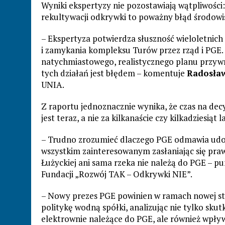
Wyniki ekspertyzy nie pozostawiają wątpliwości:
rekultywacji odkrywki to poważny błąd środowis
– Ekspertyza potwierdza słuszność wieloletnic
i zamykania kompleksu Turów przez rząd i PGE. 
natychmiastowego, realistycznego planu przywr
tych działań jest błędem – komentuje
Radosła
UNIA.
Z raportu jednoznacznie wynika, że czas na decy
jest teraz, a nie za kilkanaście czy kilkadziesiąt l
– Trudno zrozumieć dlaczego PGE odmawia udos
wszystkim zainteresowanym zasłaniając się praw
Łużyckiej ani sama rzeka nie należą do PGE – p
Fundacji „Rozwój TAK – Odkrywki NIE”.
– Nowy prezes PGE powinien w ramach nowej str
politykę wodną spółki, analizując nie tylko sku
elektrownie należące do PGE, ale również wpły