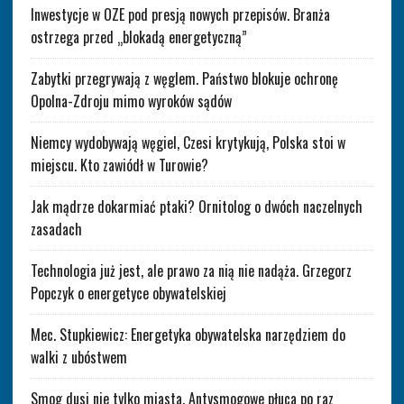
Inwestycje w OZE pod presją nowych przepisów. Branża
ostrzega przed „blokadą energetyczną”
Zabytki przegrywają z węglem. Państwo blokuje ochronę
Opolna-Zdroju mimo wyroków sądów
Niemcy wydobywają węgiel, Czesi krytykują, Polska stoi w
miejscu. Kto zawiódł w Turowie?
Jak mądrze dokarmiać ptaki? Ornitolog o dwóch naczelnych
zasadach
Technologia już jest, ale prawo za nią nie nadąża. Grzegorz
Popczyk o energetyce obywatelskiej
Mec. Stupkiewicz: Energetyka obywatelska narzędziem do
walki z ubóstwem
Smog dusi nie tylko miasta. Antysmogowe płuca po raz