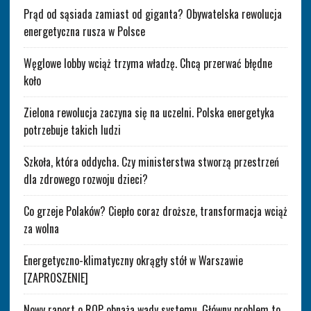
Prąd od sąsiada zamiast od giganta? Obywatelska rewolucja
energetyczna rusza w Polsce
Węglowe lobby wciąż trzyma władzę. Chcą przerwać błędne
koło
Zielona rewolucja zaczyna się na uczelni. Polska energetyka
potrzebuje takich ludzi
Szkoła, która oddycha. Czy ministerstwa stworzą przestrzeń
dla zdrowego rozwoju dzieci?
Co grzeje Polaków? Ciepło coraz droższe, transformacja wciąż
za wolna
Energetyczno-klimatyczny okrągły stół w Warszawie
[ZAPROSZENIE]
Nowy raport o ROP obnaża wady systemu. Główny problem to