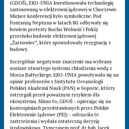
(GDOŚ), EKO-UNIA kwestionowała technologię
zastosowaną w elektrowni jądrowej w Choczewie.
Miejsce konferencji było symboliczne. Pod
Fontanną Neptuna w latach 80. odbywały się
bowiem protesty Ruchu Wolność i Pokój
przeciwko budowie elektrowni jądrowej
„Żarnowiec”, które spowodowały rezygnację z
budowy.
Szczególnie negatywne znaczenie ma wybrany
wariant otwartego systemu chłodzenia wodą z
Morza Bałtyckiego. EKO-UNIA powoływała się na
opinie profesorów z Instytutu Oceanologii
Polskiej Akademii Nauk (PAN) w Sopocie, którzy
ostrzegali przed poważnym ryzykiem dla
ekosystemu. Mimo to, GDOŚ – opierając się na
kontropiniach przedstawionych przez Polskie
Elektrownie Jądrowe (PEJ) – odrzuciła te
zastrzeżenia i wydała ostateczną decyzję
środowiskową. Tymczasem prof. dr hab. Jacek