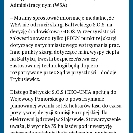
Administracyjnym (WSA).
– Musimy sprostować informacje medialne, że
WSA nie odrzucił skargi Bałtyckiego S.O.S. na
decyzję środowiskową GDOŚ. W rzeczywistości
zakwestionowano tylko JEDEN punkt tej skargi
dotyczący natychmiastowego wstrzymania prac.
Inne punkty skargi dotyczące m.in. wyspy ciepła
na Bałtyku, kwestii bezpieczeństwa czy
zastosowanej technologii będą dopiero
rozpatrywane przez Sąd w przyszłości – dodaje
Trybusiewicz.
Dlatego Bałtyckie S.O.S i EKO-UNIA apelują do
Wojewody Pomorskiego o powstrzymanie
planowanej wycinki setek hektarów lasu do czasu
pozytywnej decyzji Komisji Europejskiej dla
elektrowni jądrowej w Słajszewie. Stowarzyszenie
uważa, iż wycinka 35 ha lasów pod inwestycję
najprawdopodobniej była nielegalna, ponieważ