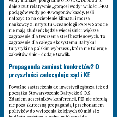
wody morskiej podgrzane o 10 st. C. Dobowo to
daje zrzut relatywnie „gorącej wody” w ilości 5400
pociągów wody po 40 wagonów każdy. Jeśli
nałożyć to na ocieplenie klimatu i morza
naukowcy z Instytutu Oceanologii PAN w Sopocie
nie mają złudzeń: będzie więcej sinic i większe
zagrożenie dla tworzenia stref beztlenowych. To
zagrożenie dla całego ekosystemu Bałtyku i
turystyki na polskim wybrzeżu, która nie toleruje
zakwitów sinic – dodaje Gawlik.
Propaganda zamiast konkretów? O
przyszłości zadecyduje sąd i KE
Poważne zastrzeżenia do inwestycji zgłasza też od
początku Stowarzyszenie Bałtyckie S.O.S.
Zdaniem uczestników konferencji, PEJ nie oferują
nic poza skuteczną propagandą i przekonaniem
polityków do wyłożenia kolejnych 60 mld zł z
budżetu państwa, a opinii publicznej do