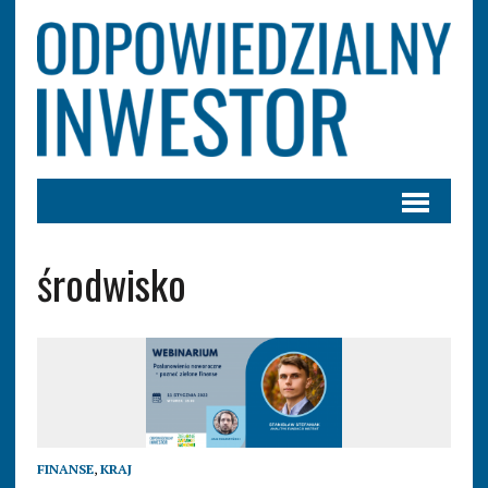
środwisko
FINANSE
,
KRAJ