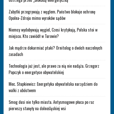
ostrzega przed „blokadą energetyczną”
Zabytki przegrywają z węglem. Państwo blokuje ochronę
Opolna-Zdroju mimo wyroków sądów
Niemcy wydobywają węgiel, Czesi krytykują, Polska stoi w
miejscu. Kto zawiódł w Turowie?
Jak mądrze dokarmiać ptaki? Ornitolog o dwóch naczelnych
zasadach
Technologia już jest, ale prawo za nią nie nadąża. Grzegorz
Popczyk o energetyce obywatelskiej
Mec. Stupkiewicz: Energetyka obywatelska narzędziem do
walki z ubóstwem
Smog dusi nie tylko miasta. Antysmogowe płuca po raz
pierwszy stanęły na dolnośląskiej wsi