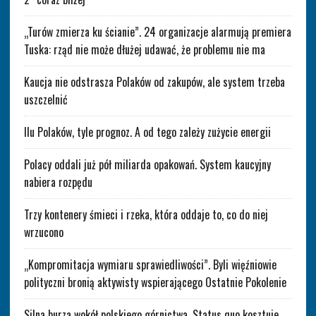
„Turów zmierza ku ścianie”. 24 organizacje alarmują premiera
Tuska: rząd nie może dłużej udawać, że problemu nie ma
Kaucja nie odstrasza Polaków od zakupów, ale system trzeba
uszczelnić
Ilu Polaków, tyle prognoz. A od tego zależy zużycie energii
Polacy oddali już pół miliarda opakowań. System kaucyjny
nabiera rozpędu
Trzy kontenery śmieci i rzeka, która oddaje to, co do niej
wrzucono
„Kompromitacja wymiaru sprawiedliwości”. Byli więźniowie
polityczni bronią aktywisty wspierającego Ostatnie Pokolenie
Silna burza wokół polskiego górnictwa. Status quo kosztuje