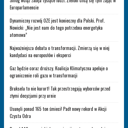
Smog wciąż zabija tysiące ludzi. Zieloni chcą się tym zająć w
Europarlamencie
Dynamiczny rozwój OZE jest konieczny dla Polski. Prof.
Nowicki: „Nie jest nam do tego potrzebna energetyka
atomowa”
Najważniejsza debata o transformacji. Zmierzą się w niej
kandydaci na europosłów i eksperci
Gaz będzie coraz droższy. Koalicja Klimatyczna apeluje o
ograniczenie roli gazu w transformacji
Bruksela to nie kurort! Tak przestrzegają wyborców przed
złymi decyzjami przy urnie
Usunęli ponad 165 ton śmieci! Padł nowy rekord w Akcji
Czysta Odra