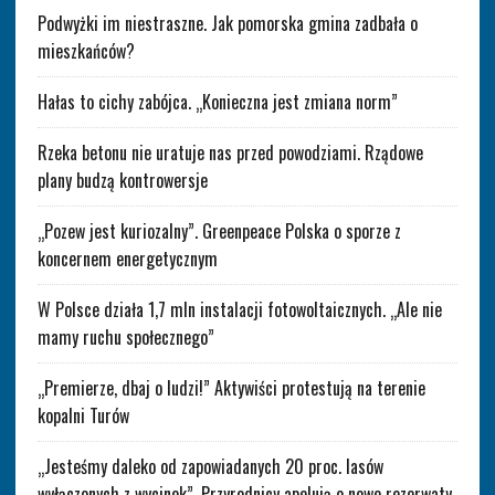
Podwyżki im niestraszne. Jak pomorska gmina zadbała o
mieszkańców?
Hałas to cichy zabójca. „Konieczna jest zmiana norm”
Rzeka betonu nie uratuje nas przed powodziami. Rządowe
plany budzą kontrowersje
„Pozew jest kuriozalny”. Greenpeace Polska o sporze z
koncernem energetycznym
W Polsce działa 1,7 mln instalacji fotowoltaicznych. „Ale nie
mamy ruchu społecznego”
„Premierze, dbaj o ludzi!” Aktywiści protestują na terenie
kopalni Turów
„Jesteśmy daleko od zapowiadanych 20 proc. lasów
wyłączonych z wycinek”. Przyrodnicy apelują o nowe rezerwaty