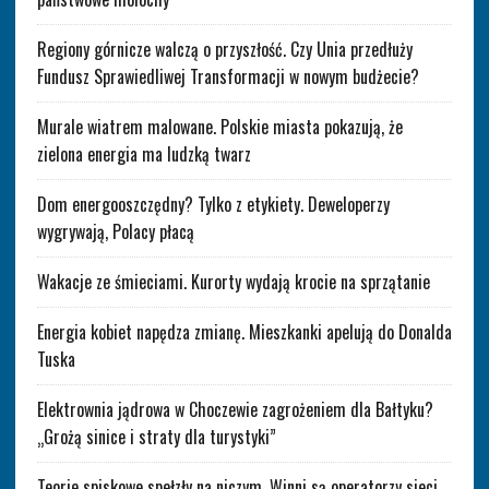
Regiony górnicze walczą o przyszłość. Czy Unia przedłuży
Fundusz Sprawiedliwej Transformacji w nowym budżecie?
Murale wiatrem malowane. Polskie miasta pokazują, że
zielona energia ma ludzką twarz
Dom energooszczędny? Tylko z etykiety. Deweloperzy
wygrywają, Polacy płacą
Wakacje ze śmieciami. Kurorty wydają krocie na sprzątanie
Energia kobiet napędza zmianę. Mieszkanki apelują do Donalda
Tuska
Elektrownia jądrowa w Choczewie zagrożeniem dla Bałtyku?
„Grożą sinice i straty dla turystyki”
Teorie spiskowe spełzły na niczym. Winni są operatorzy sieci