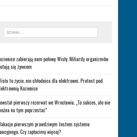
ozienice zabierają nam połowę Wisły. Miliardy organizmów
otują się żywcem
isła to życie, nie chłodnica dla elektrowni. Protest pod
lektrownią Kozienice
owstał pierwszy rezerwat we Wrocławiu. „To sukces, ale nie
ożna na tym poprzestać”
akacje pierwszym prawdziwym testem systemu
aucyjnego. Czy zapłacimy więcej?