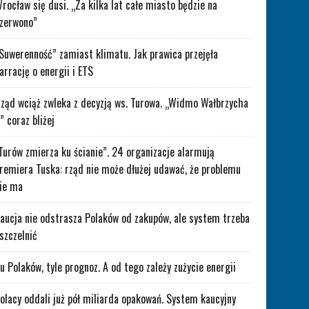
rocław się dusi. „Za kilka lat całe miasto będzie na
zerwono”
Suwerenność” zamiast klimatu. Jak prawica przejęła
arrację o energii i ETS
ząd wciąż zwleka z decyzją ws. Turowa. „Widmo Wałbrzycha
” coraz bliżej
Turów zmierza ku ścianie”. 24 organizacje alarmują
remiera Tuska: rząd nie może dłużej udawać, że problemu
ie ma
aucja nie odstrasza Polaków od zakupów, ale system trzeba
szczelnić
lu Polaków, tyle prognoz. A od tego zależy zużycie energii
olacy oddali już pół miliarda opakowań. System kaucyjny