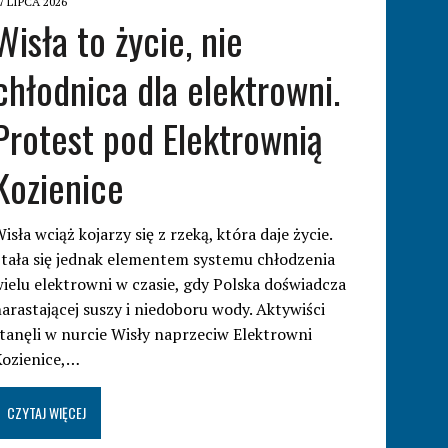
7 LIPCA 2026
Wisła to życie, nie
chłodnica dla elektrowni.
Protest pod Elektrownią
Kozienice
isła wciąż kojarzy się z rzeką, która daje życie.
tała się jednak elementem systemu chłodzenia
ielu elektrowni w czasie, gdy Polska doświadcza
arastającej suszy i niedoboru wody. Aktywiści
tanęli w nurcie Wisły naprzeciw Elektrowni
Kozienice,…
CZYTAJ WIĘCEJ