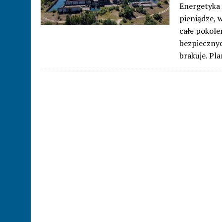
Energetyka 
pieniądze,
całe pokole
bezpiecznyc
brakuje. P