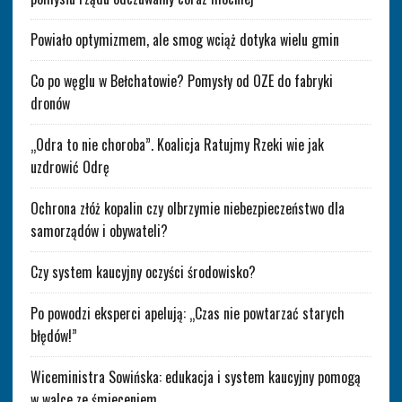
Powiało optymizmem, ale smog wciąż dotyka wielu gmin
Co po węglu w Bełchatowie? Pomysły od OZE do fabryki
dronów
„Odra to nie choroba”. Koalicja Ratujmy Rzeki wie jak
uzdrowić Odrę
Ochrona złóż kopalin czy olbrzymie niebezpieczeństwo dla
samorządów i obywateli?
Czy system kaucyjny oczyści środowisko?
Po powodzi eksperci apelują: „Czas nie powtarzać starych
błędów!”
Wiceministra Sowińska: edukacja i system kaucyjny pomogą
w walce ze śmieceniem