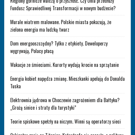
Regiony górnicze walczą o przyszłość. Czy Unia przedłuży
Fundusz Sprawiedliwej Transformacji w nowym budżecie?
Murale wiatrem malowane. Polskie miasta pokazują, że
zielona energia ma ludzką twarz
Dom energooszczędny? Tylko z etykiety. Deweloperzy
wygrywają, Polacy płacą
Wakacje ze śmieciami. Kurorty wydają krocie na sprzątanie
Energia kobiet napędza zmianę. Mieszkanki apelują do Donalda
Tuska
Elektrownia jądrowa w Choczewie zagrożeniem dla Bałtyku?
„Grożą sinice i straty dla turystyki”
Teorie spiskowe spełzły na niczym. Winni są operatorzy sieci