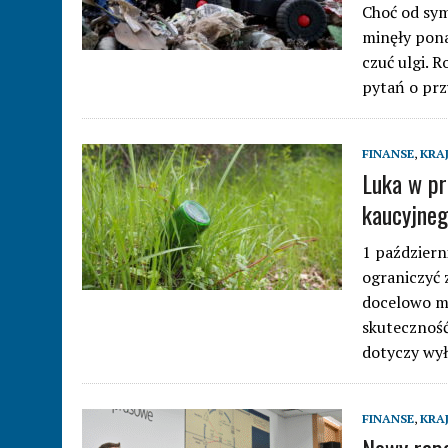
Choć od sy
minęły pona
czuć ulgi. 
pytań o prz
FINANSE
,
KRA
Luka w pr
kaucyjne
1 październ
ograniczyć 
docelowo m
skuteczność
dotyczy wy
FINANSE
,
KRA