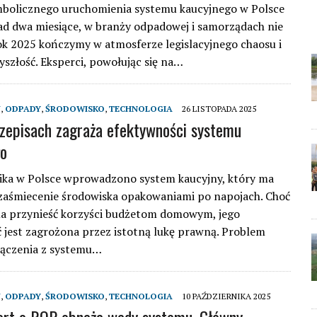
mbolicznego uruchomienia systemu kaucyjnego w Polsce
d dwa miesiące, w branży odpadowej i samorządach nie
Rok 2025 kończymy w atmosferze legislacyjnego chaosu i
yszłość. Eksperci, powołując się na…
J
,
ODPADY
,
ŚRODOWISKO
,
TECHNOLOGIA
26 LISTOPADA 2025
zepisach zagraża efektywności systemu
go
ika w Polsce wprowadzono system kaucyjny, który ma
zaśmiecenie środowiska opakowaniami po napojach. Choć
a przynieść korzyści budżetom domowym, jego
 jest zagrożona przez istotną lukę prawną. Problem
łączenia z systemu…
J
,
ODPADY
,
ŚRODOWISKO
,
TECHNOLOGIA
10 PAŹDZIERNIKA 2025