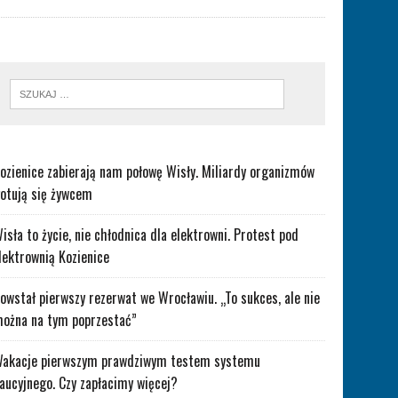
ozienice zabierają nam połowę Wisły. Miliardy organizmów
otują się żywcem
isła to życie, nie chłodnica dla elektrowni. Protest pod
lektrownią Kozienice
owstał pierwszy rezerwat we Wrocławiu. „To sukces, ale nie
ożna na tym poprzestać”
akacje pierwszym prawdziwym testem systemu
aucyjnego. Czy zapłacimy więcej?