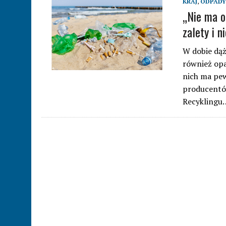
KRAJ
,
ODPADY
„Nie ma o
zalety i n
W dobie dąż
również op
nich ma pew
producentów
Recyklingu