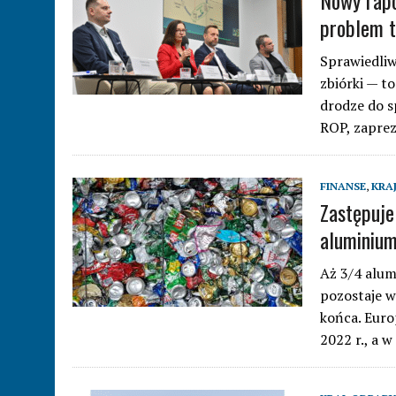
Nowy rapo
problem t
Sprawiedliw
zbiórki — t
drodze do s
ROP, zaprez
FINANSE
,
KRA
Zastępuje
aluminiu
Aż 3/4 alum
pozostaje w
końca. Euro
2022 r., a 