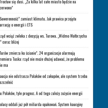
rocław się dusi. „Za kilka lat całe miasto będzie na
zerwono”
Suwerenność” zamiast klimatu. Jak prawica przejęła
arrację o energii i ETS
ząd wciąż zwleka z decyzją ws. Turowa. „Widmo Wałbrzycha
” coraz bliżej
Turów zmierza ku ścianie”. 24 organizacje alarmują
remiera Tuska: rząd nie może dłużej udawać, że problemu
ie ma
aucja nie odstrasza Polaków od zakupów, ale system trzeba
szczelnić
lu Polaków, tyle prognoz. A od tego zależy zużycie energii
olacy oddali już pół miliarda opakowań. System kaucyjny