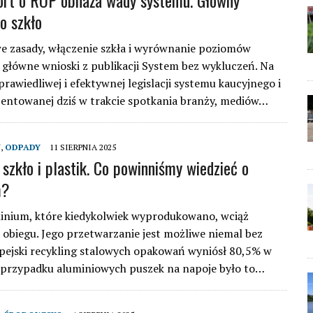
rt o ROP obnaża wady systemu. Główny
o szkło
e zasady, włączenie szkła i wyrównanie poziomów
o główne wnioski z publikacji System bez wykluczeń. Na
prawiedliwej i efektywnej legislacji systemu kaucyjnego i
entowanej dziś w trakcie spotkania branży, mediów…
J
,
ODPADY
11 SIERPNIA 2025
 szkło i plastik. Co powinniśmy wiedzieć o
m?
inium, które kiedykolwiek wyprodukowano, wciąż
 obiegu. Jego przetwarzanie jest możliwe niemal bez
pejski recykling stalowych opakowań wyniósł 80,5% w
w przypadku aluminiowych puszek na napoje było to…