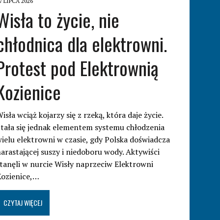
7 LIPCA 2026
Wisła to życie, nie
chłodnica dla elektrowni.
Protest pod Elektrownią
Kozienice
isła wciąż kojarzy się z rzeką, która daje życie.
tała się jednak elementem systemu chłodzenia
ielu elektrowni w czasie, gdy Polska doświadcza
arastającej suszy i niedoboru wody. Aktywiści
tanęli w nurcie Wisły naprzeciw Elektrowni
Kozienice,…
CZYTAJ WIĘCEJ