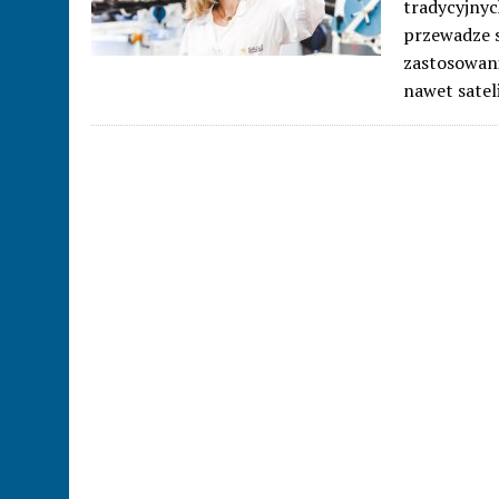
tradycyjnyc
przewadze s
zastosowani
nawet satel