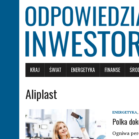
KRAJ
ŚWIAT
ENERGETYKA
FINANSE
ŚRO
Aliplast
ENERGETYKA
,
Polka dok
Ogniwa per