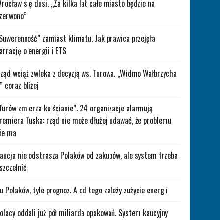
rocław się dusi. „Za kilka lat całe miasto będzie na
zerwono”
Suwerenność” zamiast klimatu. Jak prawica przejęła
arrację o energii i ETS
ząd wciąż zwleka z decyzją ws. Turowa. „Widmo Wałbrzycha
” coraz bliżej
Turów zmierza ku ścianie”. 24 organizacje alarmują
remiera Tuska: rząd nie może dłużej udawać, że problemu
ie ma
aucja nie odstrasza Polaków od zakupów, ale system trzeba
szczelnić
lu Polaków, tyle prognoz. A od tego zależy zużycie energii
olacy oddali już pół miliarda opakowań. System kaucyjny