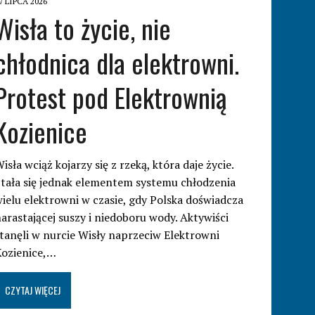
7 LIPCA 2026
Wisła to życie, nie
chłodnica dla elektrowni.
Protest pod Elektrownią
Kozienice
isła wciąż kojarzy się z rzeką, która daje życie.
tała się jednak elementem systemu chłodzenia
ielu elektrowni w czasie, gdy Polska doświadcza
arastającej suszy i niedoboru wody. Aktywiści
tanęli w nurcie Wisły naprzeciw Elektrowni
Kozienice,…
CZYTAJ WIĘCEJ