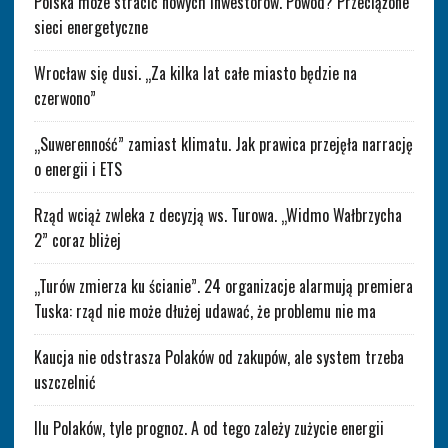
Polska może stracić nowych inwestorów. Powód? Przeciążone
sieci energetyczne
Wrocław się dusi. „Za kilka lat całe miasto będzie na
czerwono”
„Suwerenność” zamiast klimatu. Jak prawica przejęła narrację
o energii i ETS
Rząd wciąż zwleka z decyzją ws. Turowa. „Widmo Wałbrzycha
2” coraz bliżej
„Turów zmierza ku ścianie”. 24 organizacje alarmują premiera
Tuska: rząd nie może dłużej udawać, że problemu nie ma
Kaucja nie odstrasza Polaków od zakupów, ale system trzeba
uszczelnić
Ilu Polaków, tyle prognoz. A od tego zależy zużycie energii