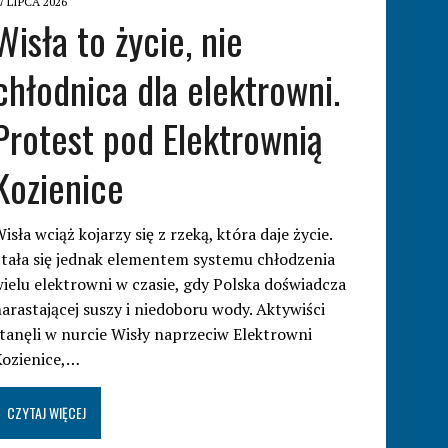
7 LIPCA 2026
Wisła to życie, nie
chłodnica dla elektrowni.
Protest pod Elektrownią
Kozienice
isła wciąż kojarzy się z rzeką, która daje życie.
tała się jednak elementem systemu chłodzenia
ielu elektrowni w czasie, gdy Polska doświadcza
arastającej suszy i niedoboru wody. Aktywiści
tanęli w nurcie Wisły naprzeciw Elektrowni
Kozienice,…
CZYTAJ WIĘCEJ