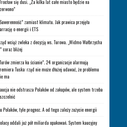
rocław się dusi. „Za kilka lat całe miasto będzie na
zerwono”
Suwerenność” zamiast klimatu. Jak prawica przejęła
arrację o energii i ETS
ząd wciąż zwleka z decyzją ws. Turowa. „Widmo Wałbrzycha
” coraz bliżej
Turów zmierza ku ścianie”. 24 organizacje alarmują
remiera Tuska: rząd nie może dłużej udawać, że problemu
ie ma
aucja nie odstrasza Polaków od zakupów, ale system trzeba
szczelnić
lu Polaków, tyle prognoz. A od tego zależy zużycie energii
olacy oddali już pół miliarda opakowań. System kaucyjny