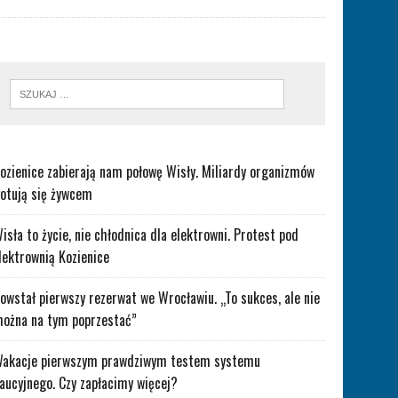
ozienice zabierają nam połowę Wisły. Miliardy organizmów
otują się żywcem
isła to życie, nie chłodnica dla elektrowni. Protest pod
lektrownią Kozienice
owstał pierwszy rezerwat we Wrocławiu. „To sukces, ale nie
ożna na tym poprzestać”
akacje pierwszym prawdziwym testem systemu
aucyjnego. Czy zapłacimy więcej?