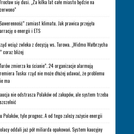
rocław się dusi. „Za kilka lat całe miasto będzie na
zerwono”
Suwerenność” zamiast klimatu. Jak prawica przejęła
arrację o energii i ETS
ząd wciąż zwleka z decyzją ws. Turowa. „Widmo Wałbrzycha
” coraz bliżej
Turów zmierza ku ścianie”. 24 organizacje alarmują
remiera Tuska: rząd nie może dłużej udawać, że problemu
ie ma
aucja nie odstrasza Polaków od zakupów, ale system trzeba
szczelnić
lu Polaków, tyle prognoz. A od tego zależy zużycie energii
olacy oddali już pół miliarda opakowań. System kaucyjny