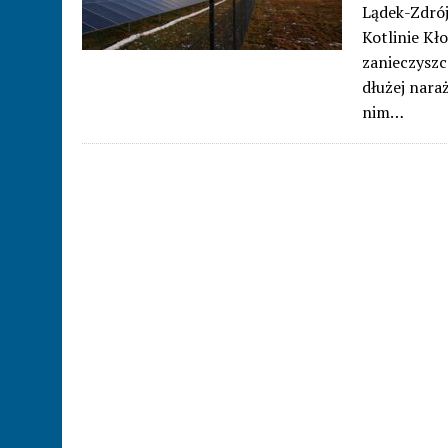
Lądek-Zdrój
Kotlinie Kł
zanieczyszc
dłużej nara
nim…