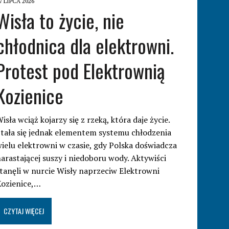
7 LIPCA 2026
Wisła to życie, nie
chłodnica dla elektrowni.
Protest pod Elektrownią
Kozienice
isła wciąż kojarzy się z rzeką, która daje życie.
tała się jednak elementem systemu chłodzenia
ielu elektrowni w czasie, gdy Polska doświadcza
arastającej suszy i niedoboru wody. Aktywiści
tanęli w nurcie Wisły naprzeciw Elektrowni
Kozienice,…
CZYTAJ WIĘCEJ