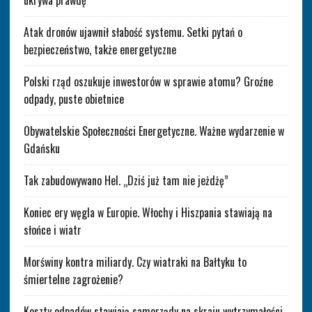
ukrywa prawdę
Atak dronów ujawnił słabość systemu. Setki pytań o
bezpieczeństwo, także energetyczne
Polski rząd oszukuje inwestorów w sprawie atomu? Groźne
odpady, puste obietnice
Obywatelskie Społeczności Energetyczne. Ważne wydarzenie w
Gdańsku
Tak zabudowywano Hel. „Dziś już tam nie jeżdżę”
Koniec ery węgla w Europie. Włochy i Hiszpania stawiają na
słońce i wiatr
Morświny kontra miliardy. Czy wiatraki na Bałtyku to
śmiertelne zagrożenie?
Koszty odpadów stawiają samorządy na skraju wytrzymałości.