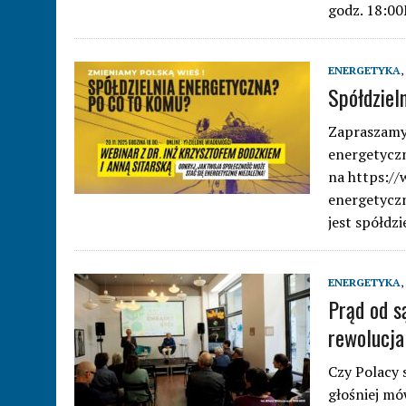
godz. 18:00
ENERGETYKA
,
Spółdziel
Zapraszamy 
energetyczn
na https:/
energetyczn
jest spółdz
ENERGETYKA
,
Prąd od s
rewolucja
Czy Polacy 
głośniej mó