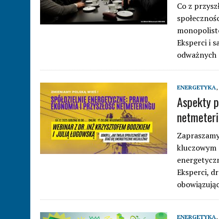
Co z przysz
społecznośc
monopolistó
Eksperci i 
odważnych 
ENERGETYKA
,
Aspekty p
netmeter
Zapraszamy 
kluczowym 
energetycz
Eksperci, dr
obowiązują
ENERGETYKA
,