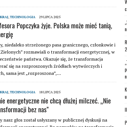
W
c
KRAJ
,
TECHNOLOGIA
29 LIPCA 2025
„
fesora Popczyka żyje. Polska może mieć tanią,
n
nergię
R
y, niedaleko strzeżonego pasa granicznego, członkowie i
2
Zielonych” rozmawiali o transformacji energetycznej, w
eczeństwie państwa. Okazuje się, że transformacja
„
erać się na rozproszonych źródłach wytwórczych i
p
h, sama jest „rozproszona”,…
n
K
KRAJ
,
TECHNOLOGIA
18 LIPCA 2025
u
nie energetyczne nie chcą dłużej milczeć. „Nie
ansformacji bez nas”
I
y nasz głos został usłyszany w publicznej dyskusji na
P