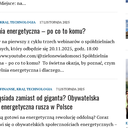
Miejsce: na…
KRAJ
,
TECHNOLOGIA
17 LISTOPADA 2025
nia energetyczna – po co to komu?
na pierwszy z cyklu trzech webinarów o spółdzielniach
ych, który odbędzie się 20.11.2025, godz. 18:00
/www.youtube.com/@zielonewiadomosci Spółdzielnia
a – po co to komu? To świetna okazja, by poznać, czym
ielnia energetyczna i dlaczego…
FINANSE
,
KRAJ
,
TECHNOLOGIA
7 LISTOPADA 2025
ąsiada zamiast od giganta? Obywatelska
 energetyczna rusza w Polsce
są gotowi na energetyczną rewolucję oddolną? Coraz
wi się o obywatelskich społecznościach energetycznych –