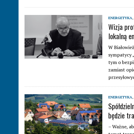
ENERGETYKA
,
Wizja pro
lokalną e
W Białowież
sympatycy „
tym o bezpi
zamiast opi
przesyłowyc
ENERGETYKA
,
Spółdziel
będzie tr
– Ważne, ab