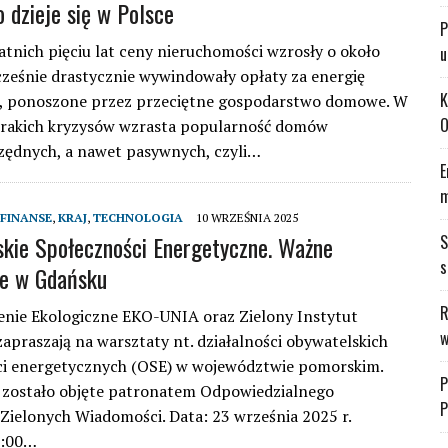
o dzieje się w Polsce
P
atnich pięciu lat ceny nieruchomości wzrosły o około
u
ześnie drastycznie wywindowały opłaty za energię
K
ą, ponoszone przez przeciętne gospodarstwo domowe. W
O
orakich kryzysów wzrasta popularność domów
zędnych, a nawet pasywnych, czyli…
E
m
FINANSE
,
KRAJ
,
TECHNOLOGIA
10 WRZEŚNIA 2025
kie Społeczności Energetyczne. Ważne
S
s
ie w Gdańsku
R
nie Ekologiczne EKO-UNIA oraz Zielony Instytut
w
zapraszają na warsztaty nt. działalności obywatelskich
ci energetycznych (OSE) w województwie pomorskim.
P
 zostało objęte patronatem Odpowiedzialnego
P
 Zielonych Wiadomości. Data: 23 września 2025 r.
1:00…