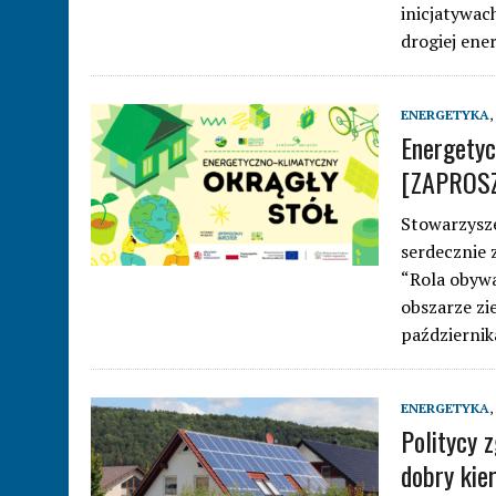
inicjatywac
drogiej ener
ENERGETYKA
,
Energetyc
[ZAPROSZ
Stowarzysze
serdecznie 
“Rola obywa
obszarze zi
październik
ENERGETYKA
,
Politycy 
dobry kie