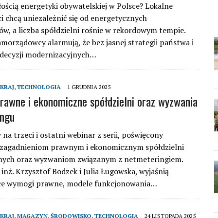
łością energetyki obywatelskiej w Polsce? Lokalne
i chcą uniezależnić się od energetycznych
w, a liczba spółdzielni rośnie w rekordowym tempie.
samorządowcy alarmują, że bez jasnej strategii państwa i
decyzji modernizacyjnych…
KRAJ
,
TECHNOLOGIA
1 GRUDNIA 2025
rawne i ekonomiczne spółdzielni oraz wyzwania
ingu
na trzeci i ostatni webinar z serii, poświęcony
zagadnieniom prawnym i ekonomicznym spółdzielni
nych oraz wyzwaniom związanym z netmeteringiem.
 inż. Krzysztof Bodzek i Julia Ługowska, wyjaśnią
ce wymogi prawne, modele funkcjonowania…
KRAJ
,
MAGAZYN
,
ŚRODOWISKO
,
TECHNOLOGIA
24 LISTOPADA 2025