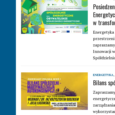
Posiedzen
Energetyc
w transfo
Energetyka 
przestrzeni
zapraszamy 
Innowacji 
Spółdzieln
ENERGETYKA
,
Bilans sp
Zapraszamy 
energetycz
zarządzania
wykorzystać