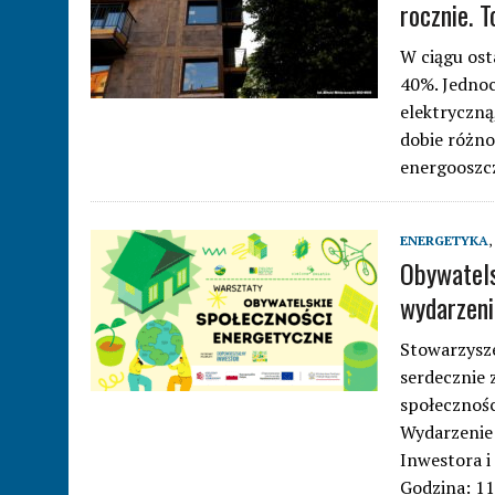
rocznie. T
W ciągu ost
40%. Jednoc
elektryczn
dobie różn
energooszc
ENERGETYKA
,
Obywatels
wydarzen
Stowarzysze
serdecznie 
społecznoś
Wydarzenie
Inwestora i
Godzina: 1