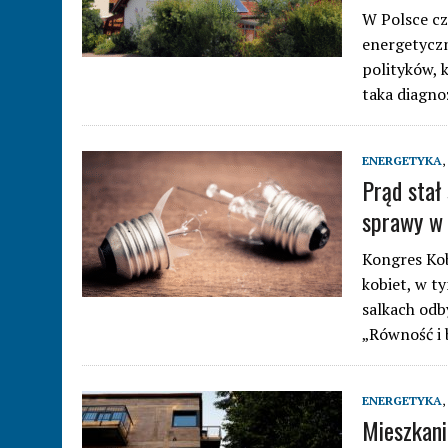
W Polsce cz
energetyczn
polityków, 
taka diagno
ENERGETYKA
,
Prąd stał
sprawy w 
Kongres Kob
kobiet, w ty
salkach odb
„Równość i 
ENERGETYKA
,
Mieszkani