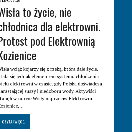
7 LIPCA 2026
Wisła to życie, nie
chłodnica dla elektrowni.
Protest pod Elektrownią
Kozienice
isła wciąż kojarzy się z rzeką, która daje życie.
tała się jednak elementem systemu chłodzenia
ielu elektrowni w czasie, gdy Polska doświadcza
arastającej suszy i niedoboru wody. Aktywiści
tanęli w nurcie Wisły naprzeciw Elektrowni
Kozienice,…
CZYTAJ WIĘCEJ