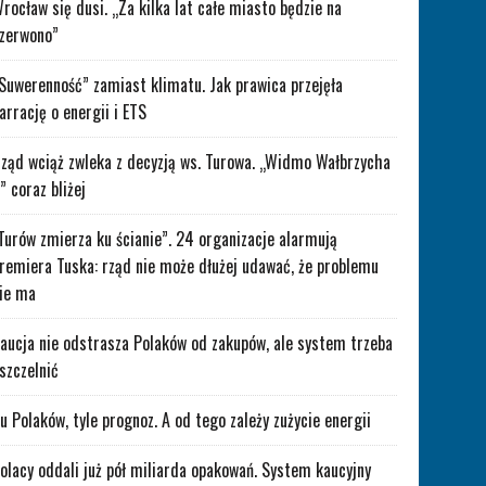
rocław się dusi. „Za kilka lat całe miasto będzie na
zerwono”
Suwerenność” zamiast klimatu. Jak prawica przejęła
arrację o energii i ETS
ząd wciąż zwleka z decyzją ws. Turowa. „Widmo Wałbrzycha
” coraz bliżej
Turów zmierza ku ścianie”. 24 organizacje alarmują
remiera Tuska: rząd nie może dłużej udawać, że problemu
ie ma
aucja nie odstrasza Polaków od zakupów, ale system trzeba
szczelnić
lu Polaków, tyle prognoz. A od tego zależy zużycie energii
olacy oddali już pół miliarda opakowań. System kaucyjny