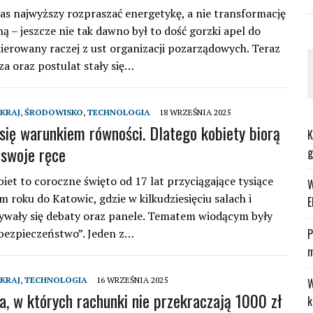
as najwyższy rozpraszać energetykę, a nie transformację
ą – jeszcze nie tak dawno był to dość gorzki apel do
kierowany raczej z ust organizacji pozarządowych. Teraz
za oraz postulat stały się…
KRAJ
,
ŚRODOWISKO
,
TECHNOLOGIA
18 WRZEŚNIA 2025
 się warunkiem równości. Dlatego kobiety biorą
K
swoje ręce
g
iet to coroczne święto od 17 lat przyciągające tysiące
W
m roku do Katowic, gdzie w kilkudziesięciu salach i
E
ywały się debaty oraz panele. Tematem wiodącym były
bezpieczeństwo”. Jeden z…
P
m
KRAJ
,
TECHNOLOGIA
16 WRZEŚNIA 2025
W
a, w których rachunki nie przekraczają 1000 zł
k