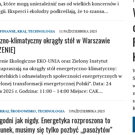
1
h, które mogą uniezależnić nas od wielkich koncernów i
gii. Eksperci i ekolodzy podkreślają, że to szansa…
FINANSE
,
KRAJ
,
TECHNOLOGIA
11 PAŹDZIERNIKA 2025
zno-klimatyczny okrągły stół w Warszawie
ENIE]
nie Ekologiczne EKO-UNIA oraz Zielony Instytut
zapraszają na okrągły stół energetyczno-klimatyczny:
W
telskich i odnawialnych społeczności energetycznych w
S
elonej transformacji energetycznej Polski”. Data: 24
w
a 2025 r. Godzina: 11:00 – 14:00 Miejsce: CAK…
n
s
KRAJ
,
ŚRODOWISKO
,
TECHNOLOGIA
3 PAŹDZIERNIKA 2025
zgodni jak nigdy. Energetyka rozproszona to
runek, musimy się tylko pozbyć „pasożytów”