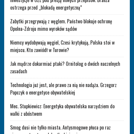
Inwestycje w OZE pod presją nowych przepisów. Branża
ostrzega przed „blokadą energetyczną”
Zabytki przegrywają z węglem. Państwo blokuje ochronę
Opolna-Zdroju mimo wyroków sądów
Niemcy wydobywają węgiel, Czesi krytykują, Polska stoi w
miejscu. Kto zawiódł w Turowie?
Jak mądrze dokarmiać ptaki? Ornitolog o dwóch naczelnych
zasadach
Technologia już jest, ale prawo za nią nie nadąża. Grzegorz
Popczyk o energetyce obywatelskiej
Mec. Stupkiewicz: Energetyka obywatelska narzędziem do
walki z ubóstwem
Smog dusi nie tylko miasta. Antysmogowe płuca po raz