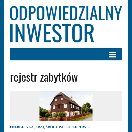
rejestr zabytków
ENERGETYKA
,
KRAJ
,
ŚRODOWISKO
,
ZDROWIE