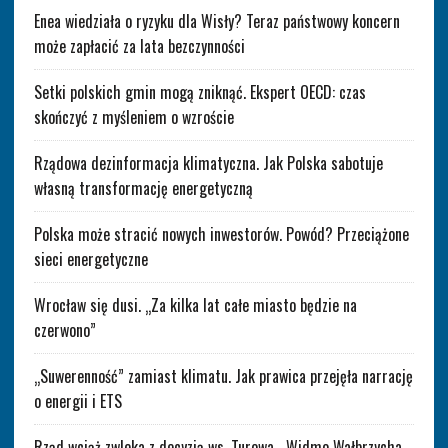
Enea wiedziała o ryzyku dla Wisły? Teraz państwowy koncern
może zapłacić za lata bezczynności
Setki polskich gmin mogą zniknąć. Ekspert OECD: czas
skończyć z myśleniem o wzroście
Rządowa dezinformacja klimatyczna. Jak Polska sabotuje
własną transformację energetyczną
Polska może stracić nowych inwestorów. Powód? Przeciążone
sieci energetyczne
Wrocław się dusi. „Za kilka lat całe miasto będzie na
czerwono”
„Suwerenność” zamiast klimatu. Jak prawica przejęła narrację
o energii i ETS
Rząd wciąż zwleka z decyzją ws. Turowa. „Widmo Wałbrzycha