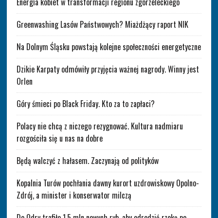
Energia kobiet w transformacji regionu zgorzeleckiego
Greenwashing Lasów Państwowych? Miażdżący raport NIK
Na Dolnym Śląsku powstają kolejne społeczności energetyczne
Dzikie Karpaty odmówiły przyjęcia ważnej nagrody. Winny jest
Orlen
Góry śmieci po Black Friday. Kto za to zapłaci?
Polacy nie chcą z niczego rezygnować. Kultura nadmiaru
rozgościła się u nas na dobre
Będą walczyć z hałasem. Zaczynają od polityków
Kopalnia Turów pochłania dawny kurort uzdrowiskowy Opolno-
Zdrój, a minister i konserwator milczą
Do Odry trafiło 1,5 mln nowych ryb, aby odrodzić rzekę po