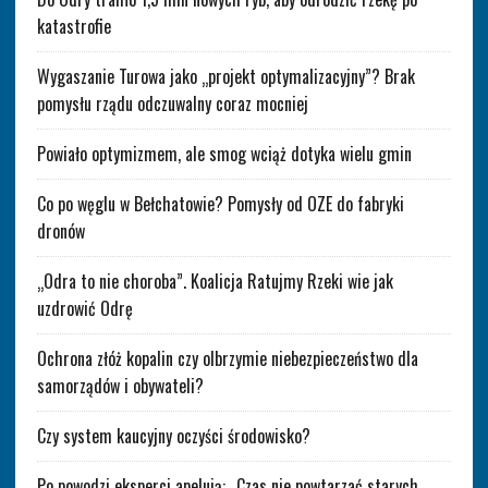
katastrofie
Wygaszanie Turowa jako „projekt optymalizacyjny”? Brak
pomysłu rządu odczuwalny coraz mocniej
Powiało optymizmem, ale smog wciąż dotyka wielu gmin
Co po węglu w Bełchatowie? Pomysły od OZE do fabryki
dronów
„Odra to nie choroba”. Koalicja Ratujmy Rzeki wie jak
uzdrowić Odrę
Ochrona złóż kopalin czy olbrzymie niebezpieczeństwo dla
samorządów i obywateli?
Czy system kaucyjny oczyści środowisko?
Po powodzi eksperci apelują: „Czas nie powtarzać starych