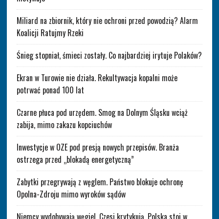
Miliard na zbiornik, który nie ochroni przed powodzią? Alarm
Koalicji Ratujmy Rzeki
Śnieg stopniał, śmieci zostały. Co najbardziej irytuje Polaków?
Ekran w Turowie nie działa. Rekultywacja kopalni może
potrwać ponad 100 lat
Czarne płuca pod urzędem. Smog na Dolnym Śląsku wciąż
zabija, mimo zakazu kopciuchów
Inwestycje w OZE pod presją nowych przepisów. Branża
ostrzega przed „blokadą energetyczną”
Zabytki przegrywają z węglem. Państwo blokuje ochronę
Opolna-Zdroju mimo wyroków sądów
Niemcy wydobywają węgiel, Czesi krytykują, Polska stoi w