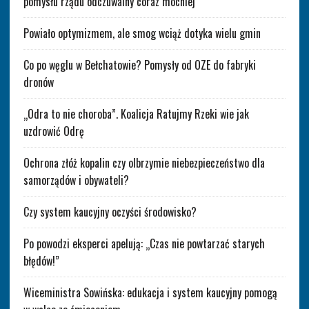
pomysłu rządu odczuwalny coraz mocniej
Powiało optymizmem, ale smog wciąż dotyka wielu gmin
Co po węglu w Bełchatowie? Pomysły od OZE do fabryki
dronów
„Odra to nie choroba”. Koalicja Ratujmy Rzeki wie jak
uzdrowić Odrę
Ochrona złóż kopalin czy olbrzymie niebezpieczeństwo dla
samorządów i obywateli?
Czy system kaucyjny oczyści środowisko?
Po powodzi eksperci apelują: „Czas nie powtarzać starych
błędów!”
Wiceministra Sowińska: edukacja i system kaucyjny pomogą