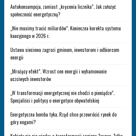
Autokonsumpcja, zamiast „kręcenia licznika”. Jak założyć
społeczność energetyczną?
„Nie musimy tracić miliardów”. Konieczna korekta systemu
kaucyjnego w 2026 r.
Ustawa sieciowa zagrozi gminom, inwestorom i odbiorcom
energii
„Mrożący efekt”. Wzrost cen energii i wyhamowanie
uczciwych inwestorów
„W transformacji energetycznej nie chodzi o pieniądze”.
Specjaliści i politycy o energetyce obywatelskiej
Energetyczna bomba tyka. Rząd chce przewrócić rynek do
góry nogami?
Kobiety nic nie wiedzą o transformacji regionu Turowa. Tylko