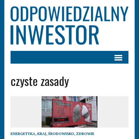
czyste zasady
ENERGETYKA
,
KRAJ
,
ŚRODOWISKO
,
ZDROWIE