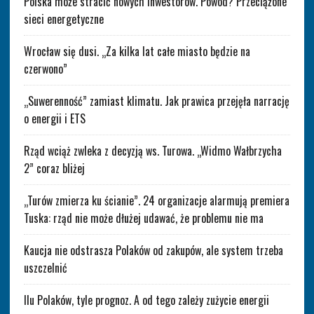
Polska może stracić nowych inwestorów. Powód? Przeciążone
sieci energetyczne
Wrocław się dusi. „Za kilka lat całe miasto będzie na
czerwono”
„Suwerenność” zamiast klimatu. Jak prawica przejęła narrację
o energii i ETS
Rząd wciąż zwleka z decyzją ws. Turowa. „Widmo Wałbrzycha
2” coraz bliżej
„Turów zmierza ku ścianie”. 24 organizacje alarmują premiera
Tuska: rząd nie może dłużej udawać, że problemu nie ma
Kaucja nie odstrasza Polaków od zakupów, ale system trzeba
uszczelnić
Ilu Polaków, tyle prognoz. A od tego zależy zużycie energii