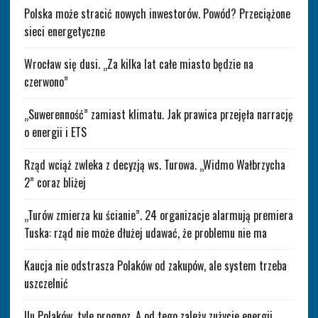
Polska może stracić nowych inwestorów. Powód? Przeciążone
sieci energetyczne
Wrocław się dusi. „Za kilka lat całe miasto będzie na
czerwono”
„Suwerenność” zamiast klimatu. Jak prawica przejęła narrację
o energii i ETS
Rząd wciąż zwleka z decyzją ws. Turowa. „Widmo Wałbrzycha
2” coraz bliżej
„Turów zmierza ku ścianie”. 24 organizacje alarmują premiera
Tuska: rząd nie może dłużej udawać, że problemu nie ma
Kaucja nie odstrasza Polaków od zakupów, ale system trzeba
uszczelnić
Ilu Polaków, tyle prognoz. A od tego zależy zużycie energii