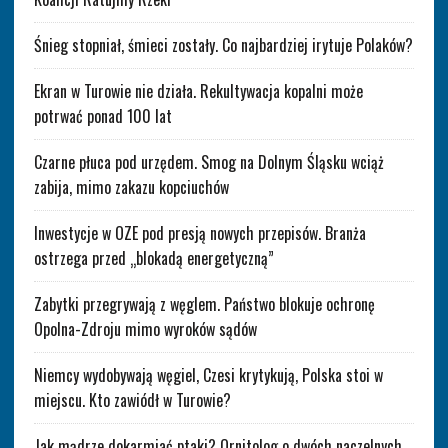
Śnieg stopniał, śmieci zostały. Co najbardziej irytuje Polaków?
Ekran w Turowie nie działa. Rekultywacja kopalni może
potrwać ponad 100 lat
Czarne płuca pod urzędem. Smog na Dolnym Śląsku wciąż
zabija, mimo zakazu kopciuchów
Inwestycje w OZE pod presją nowych przepisów. Branża
ostrzega przed „blokadą energetyczną”
Zabytki przegrywają z węglem. Państwo blokuje ochronę
Opolna-Zdroju mimo wyroków sądów
Niemcy wydobywają węgiel, Czesi krytykują, Polska stoi w
miejscu. Kto zawiódł w Turowie?
Jak mądrze dokarmiać ptaki? Ornitolog o dwóch naczelnych