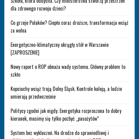
Szkoła, która oddycha. Czy ministerstwa stworzą przestrzeń
dla zdrowego rozwoju dzieci?
Co grzeje Polaków? Ciepło coraz droższe, transformacja wciąż
za wolna
Energetyczno-klimatyczny okrągły stół w Warszawie
[ZAPROSZENIE]
Nowy raport o ROP obnaża wady systemu. Główny problem to
szkło
Kopciuchy wciąż trują Dolny Śląsk. Kontrole kuleją, a ludzie
umierają przedwcześnie
Politycy zgodni jak nigdy. Energetyka rozproszona to dobry
kierunek, musimy się tylko pozbyć „pasożytów”
System bez wykluczeń. Na drodze do sprawiedliwej i