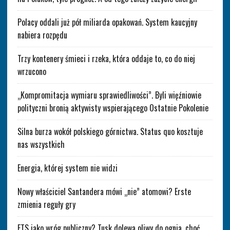
Polacy oddali już pół miliarda opakowań. System kaucyjny
nabiera rozpędu
Trzy kontenery śmieci i rzeka, która oddaje to, co do niej
wrzucono
„Kompromitacja wymiaru sprawiedliwości”. Byli więźniowie
polityczni bronią aktywisty wspierającego Ostatnie Pokolenie
Silna burza wokół polskiego górnictwa. Status quo kosztuje
nas wszystkich
Energia, której system nie widzi
Nowy właściciel Santandera mówi „nie” atomowi? Erste
zmienia reguły gry
ETS jako wróg publiczny? Tusk dolewa oliwy do ognia, choć