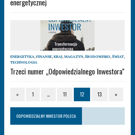
energetycznej
ENERGETYKA
,
FINANSE
,
KRAJ
,
MAGAZYN
,
ŚRODOWISKO
,
ŚWIAT
,
TECHNOLOGIA
Trzeci numer „Odpowiedzialnego Inwestora”
«
1
…
11
12
13
»
ODPOWIEDZIALNY INWESTOR POLECA