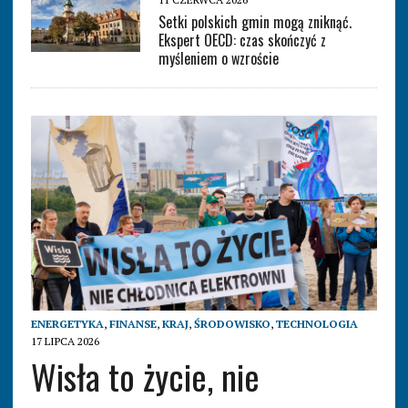
Setki polskich gmin mogą zniknąć.
Ekspert OECD: czas skończyć z
myśleniem o wzroście
ENERGETYKA
,
FINANSE
,
KRAJ
,
ŚRODOWISKO
,
TECHNOLOGIA
17 LIPCA 2026
Wisła to życie, nie