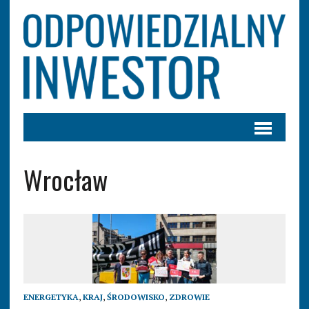
Wrocław
ENERGETYKA
,
KRAJ
,
ŚRODOWISKO
,
ZDROWIE