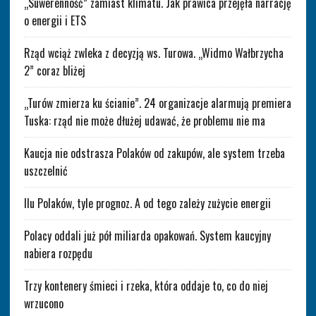
„Suwerenność” zamiast klimatu. Jak prawica przejęła narrację
o energii i ETS
Rząd wciąż zwleka z decyzją ws. Turowa. „Widmo Wałbrzycha
2” coraz bliżej
„Turów zmierza ku ścianie”. 24 organizacje alarmują premiera
Tuska: rząd nie może dłużej udawać, że problemu nie ma
Kaucja nie odstrasza Polaków od zakupów, ale system trzeba
uszczelnić
Ilu Polaków, tyle prognoz. A od tego zależy zużycie energii
Polacy oddali już pół miliarda opakowań. System kaucyjny
nabiera rozpędu
Trzy kontenery śmieci i rzeka, która oddaje to, co do niej
wrzucono