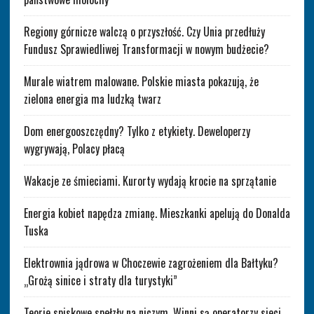
Regiony górnicze walczą o przyszłość. Czy Unia przedłuży
Fundusz Sprawiedliwej Transformacji w nowym budżecie?
Murale wiatrem malowane. Polskie miasta pokazują, że
zielona energia ma ludzką twarz
Dom energooszczędny? Tylko z etykiety. Deweloperzy
wygrywają, Polacy płacą
Wakacje ze śmieciami. Kurorty wydają krocie na sprzątanie
Energia kobiet napędza zmianę. Mieszkanki apelują do Donalda
Tuska
Elektrownia jądrowa w Choczewie zagrożeniem dla Bałtyku?
„Grożą sinice i straty dla turystyki”
Teorie spiskowe spełzły na niczym. Winni są operatorzy sieci