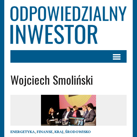
Wojciech Smoliński
ENERGETYKA
,
FINANSE
,
KRAJ
,
ŚRODOWISKO