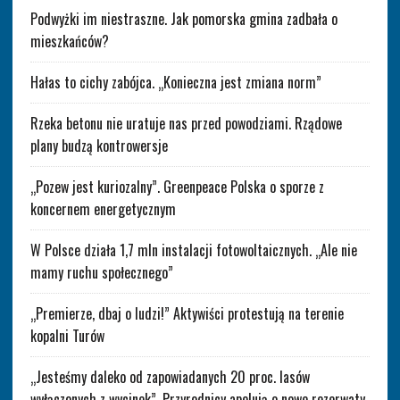
Podwyżki im niestraszne. Jak pomorska gmina zadbała o
mieszkańców?
Hałas to cichy zabójca. „Konieczna jest zmiana norm”
Rzeka betonu nie uratuje nas przed powodziami. Rządowe
plany budzą kontrowersje
„Pozew jest kuriozalny”. Greenpeace Polska o sporze z
koncernem energetycznym
W Polsce działa 1,7 mln instalacji fotowoltaicznych. „Ale nie
mamy ruchu społecznego”
„Premierze, dbaj o ludzi!” Aktywiści protestują na terenie
kopalni Turów
„Jesteśmy daleko od zapowiadanych 20 proc. lasów
wyłączonych z wycinek”. Przyrodnicy apelują o nowe rezerwaty