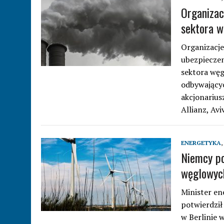
Organizac
sektora 
Organizacje
ubezpieczen
sektora węg
odbywający
akcjonarius
Allianz, Av
ENERGETYKA
,
Niemcy po
węglowych
Minister en
potwierdził
w Berlinie 