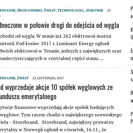
P
FINANSE
,
ŚRODOWISKO
,
ŚWIAT
,
TECHNOLOGIA
,
ZDROWIE
21
u
8
dnoczone w połowie drogi do odejścia od węgla
K
hodzi od węgla. W sumie już 262 elektrowni można
O
historii. Pod koniec 2017 r. Luminant Energy ogłosił
E
dwóch elektrowni w Texasie, jednych z największych oraz
m
 zanieczyszczających w centralnej części stanu….
S
FINANSE
,
ŚWIAT
21 LISTOPADA 2017
s
d wyprzedaje akcje 10 spółek węglowych ze
R
unduszu emerytalnego
w
tytucje finansowe wyprzedają akcje spółek budujących
P
węglowe. Tym razem chodzi o największego norweskiego
P
iela – Storebrand. Storebrand, największy prywatny
rytalny w Norwegii ogłosił w czwartek, 16.11., że