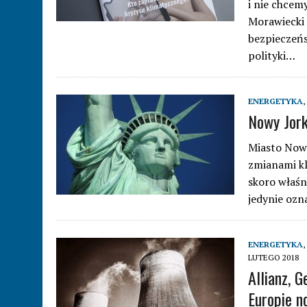
i nie chcem
Morawiecki 
bezpieczeńs
polityki…
ENERGETYKA
,
Nowy Jork
Miasto Nowy
zmianami kl
skoro właśn
jedynie ozn
ENERGETYKA
,
LUTEGO 2018
Allianz, 
Europie n