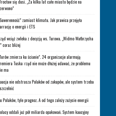
rocław się dusi. „Za kilka lat całe miasto będzie na
zerwono”
Suwerenność” zamiast klimatu. Jak prawica przejęła
arrację o energii i ETS
ząd wciąż zwleka z decyzją ws. Turowa. „Widmo Wałbrzycha
” coraz bliżej
Turów zmierza ku ścianie”. 24 organizacje alarmują
remiera Tuska: rząd nie może dłużej udawać, że problemu
ie ma
aucja nie odstrasza Polaków od zakupów, ale system trzeba
szczelnić
lu Polaków, tyle prognoz. A od tego zależy zużycie energii
olacy oddali już pół miliarda opakowań. System kaucyjny