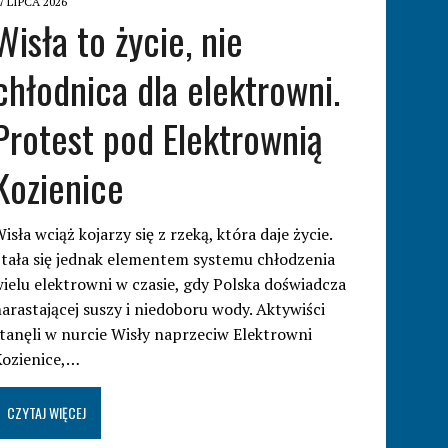
7 LIPCA 2026
Wisła to życie, nie
chłodnica dla elektrowni.
Protest pod Elektrownią
Kozienice
isła wciąż kojarzy się z rzeką, która daje życie.
tała się jednak elementem systemu chłodzenia
ielu elektrowni w czasie, gdy Polska doświadcza
arastającej suszy i niedoboru wody. Aktywiści
tanęli w nurcie Wisły naprzeciw Elektrowni
Kozienice,…
CZYTAJ WIĘCEJ