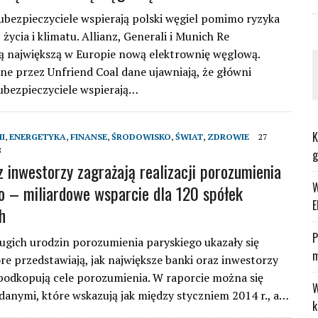
ubezpieczyciele wspierają polski węgiel pomimo ryzyka
 życia i klimatu. Allianz, Generali i Munich Re
ą największą w Europie nową elektrownię węglową.
e przez Unfriend Coal dane ujawniają, że główni
ubezpieczyciele wspierają…
K
I
,
ENERGETYKA
,
FINANSE
,
ŚRODOWISKO
,
ŚWIAT
,
ZDROWIE
27
8
g
z inwestorzy zagrażają realizacji porozumienia
W
o – miliardowe wsparcie dla 120 spółek
E
h
P
rugich urodzin porozumienia paryskiego ukazały się
m
óre przedstawiają, jak największe banki oraz inwestorzy
podkopują cele porozumienia. W raporcie można się
W
danymi, które wskazują jak między styczniem 2014 r., a…
k