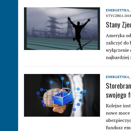
ENERGETYKA
,
STYCZNIA 201
Stany Zje
Ameryka odc
zaliczyć do 
wyłączenie 
najbardziej
ENERGETYKA
,
Storebran
swojego f
Kolejne ins
nowe moce 
ubezpieczyc
fundusz eme