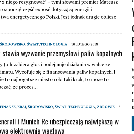
1
y z niego rezygnować” – tymi słowami premier Mateusz
rozpoczął część exposé dotyczącą energii i
twa energetycznego Polski. Jest jednak drugie oblicze
ŚRODOWISKO
,
ŚWIAT
,
TECHNOLOGIA
10 LUTEGO 2018
 stawia wyzwanie przemysłowi paliw kopalnych
 Jork zabiera głos i podejmuje działania w walce ze
W
imatu. Wycofuje się z finansowania paliw kopalnych. I
S
ie to najbogatsze miasto robi taki krok, to może to
w
aczać, że proces…
n
s
FINANSE
,
KRAJ
,
ŚRODOWISKO
,
ŚWIAT
,
TECHNOLOGIA
,
ZDROWIE
8
Generali i Munich Re ubezpieczają największą w
ową elektrownię węglową