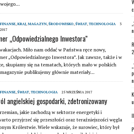
W
 swojego…
c
„
FINANSE
,
KRAJ
,
MAGAZYN
,
ŚRODOWISKO
,
ŚWIAT
,
TECHNOLOGIA
3
2017
n
mer „Odpowiedzialnego Inwestora”
R
wakacjach. Miło nam oddać w Państwa ręce nowy,
2
mer „Odpowiedzialnego Inwestora”. Jak zawsze, także i w
, skupiamy się na tematach, których mało w polskich
„
 magazynie publikujemy głównie materiały…
p
n
FINANSE
,
ŚWIAT
,
TECHNOLOGIA
25 WRZEŚNIA 2017
K
ról angielskiej gospodarki, zdetronizowany
u
rzemian, jakie zachodzą w sektorze energetyki i
I
arto przyjrzeć się przeszłości oraz teraźniejszości węgla
nym Królestwie. Wiele wskazuje, że surowiec, który był
P