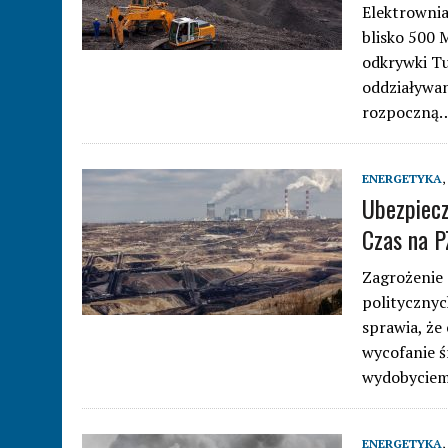
Elektrownia
blisko 500 
odkrywki Tu
oddziaływan
rozpoczną
ENERGETYKA
,
Ubezpiecz
Czas na 
Zagrożenie 
politycznyc
sprawia, że 
wycofanie ś
wydobyciem
ENERGETYKA
,