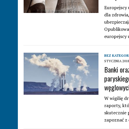
Europejscy 
dla zdrowia,
ubezpieczaj
Opublikowan
europejscy 
BEZ KATEGORI
STYCZNIA 201
Banki ora
paryskieg
węglowyc
W wigilię d
raporty, kt
skutecznie 
zapoznać z 