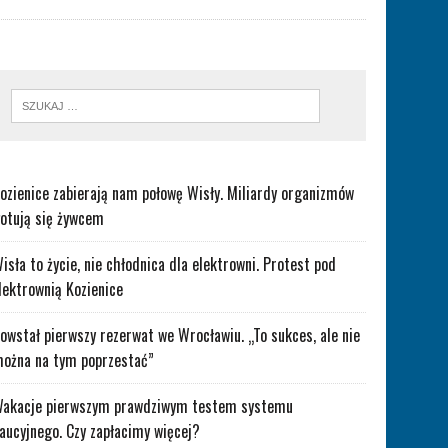
ozienice zabierają nam połowę Wisły. Miliardy organizmów
otują się żywcem
isła to życie, nie chłodnica dla elektrowni. Protest pod
lektrownią Kozienice
owstał pierwszy rezerwat we Wrocławiu. „To sukces, ale nie
ożna na tym poprzestać”
akacje pierwszym prawdziwym testem systemu
aucyjnego. Czy zapłacimy więcej?