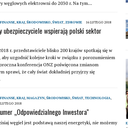
y węglowych elektrowni do 2030 r. Na tym…
FINANSE
,
KRAJ
,
ŚRODOWISKO
,
ŚWIAT
,
ZDROWIE
16 LUTEGO 2018
y ubezpieczyciele wspierają polski sektor
018 r. przedstawiciele blisko 200 krajów spotkają się w
 aby uzgodnić kolejne kroki w związku z porozumieniem
Doroczna konferencja ONZ poświęcona zmianom
m sprawi, że cały świat dokładniej przyjrzy się
…
FINANSE
,
KRAJ
,
MAGAZYN
,
ŚRODOWISKO
,
ŚWIAT
,
TECHNOLOGIA
,
 LUTEGO 2018
umer „Odpowiedzialnego Inwestora”
isiaj węgiel jest podstawą naszej energetyki, nie możemy