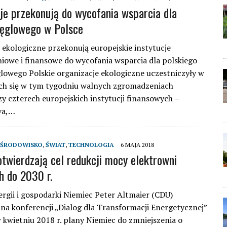
je przekonują do wycofania wsparcia dla
węglowego w Polsce
 ekologiczne przekonują europejskie instytucje
iowe i finansowe do wycofania wsparcia dla polskiego
lowego Polskie organizacje ekologiczne uczestniczyły w
ch się w tym tygodniu walnych zgromadzeniach
zy czterech europejskich instytucji finansowych –
iva,…
ŚRODOWISKO
,
ŚWIAT
,
TECHNOLOGIA
6 MAJA 2018
twierdzają cel redukcji mocy elektrowni
 do 2030 r.
ergii i gospodarki Niemiec Peter Altmaier (CDU)
 na konferencji „Dialog dla Transformacji Energetycznej”
w kwietniu 2018 r. plany Niemiec do zmniejszenia o