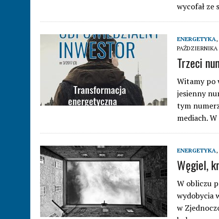
wycofał ze
ENERGETYKA
,
PAŹDZIERNIKA 
Trzeci nu
Witamy po 
jesienny nu
tym numerze
mediach. W
ENERGETYKA
,
Węgiel, k
W obliczu p
wydobycia w
w Zjednoczo