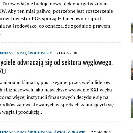
 Turów właśnie buduje nowy blok energetyczny na
MW. Aby ten miał paliwo, potrzebne jest rozszerzenie
rów. Inwestor PGE sporządził niedawno raport
ia na środowisko, co oznacza, że zgodnie z prawem
…
FINANSE
,
KRAJ
,
ŚRODOWISKO
7 LIPCA 2018
yciele odwracają się od sektora węglowego.
PZU
zmianami klimatu, postrzegane przez wielu liderów
h i biznesowych jako największe wyzwanie XXI wieku
coraz więcej instytucji finansowych decyduje się na
rodków zainwestowanych w spółkach zajmujących się
 węgla i produkcją…
FINANSE
,
KRAJ
,
ŚRODOWISKO
,
ŚWIAT
,
ZDROWIE
19 MAJA 2018