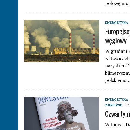
połowę moc
ENERGETYKA
,
Europejsc
węglowy
W grudniu 2
Katowicach,
paryskim. 
klimatyczny
polskiemu
ENERGETYKA
,
ZDROWIE
15
Czwarty n
Witamy! „Dz