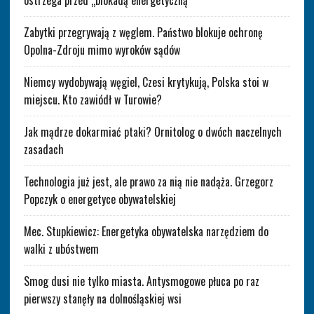
ostrzega przed „blokadą energetyczną”
Zabytki przegrywają z węglem. Państwo blokuje ochronę
Opolna-Zdroju mimo wyroków sądów
Niemcy wydobywają węgiel, Czesi krytykują, Polska stoi w
miejscu. Kto zawiódł w Turowie?
Jak mądrze dokarmiać ptaki? Ornitolog o dwóch naczelnych
zasadach
Technologia już jest, ale prawo za nią nie nadąża. Grzegorz
Popczyk o energetyce obywatelskiej
Mec. Stupkiewicz: Energetyka obywatelska narzędziem do
walki z ubóstwem
Smog dusi nie tylko miasta. Antysmogowe płuca po raz
pierwszy stanęły na dolnośląskiej wsi