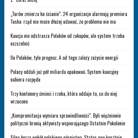
„Turów zmierza ku ścianie”. 24 organizacje alarmują premiera
Tuska: rząd nie może dłużej udawać, że problemu nie ma
Kaucja nie odstrasza Polaków od zakupów, ale system trzeba
uszczelnić
Ilu Polaków, tyle prognoz. A od tego zależy zużycie energii
Polacy oddali już pół miliarda opakowań. System kaucyjny
nabiera rozpędu
Trzy kontenery śmieci i rzeka, która oddaje to, co do niej
wrzucono
„Kompromitacja wymiaru sprawiedliwości”. Byli więźniowie
polityczni bronią aktywisty wspierającego Ostatnie Pokolenie
Silna burza wokół polskiego górnictwa. Status quo kosztuje