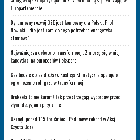
Smog wciąż zabija tysiące ludzi. Zieloni chcą się tym zająć w
Europarlamencie
Dynamiczny rozwój OZE jest konieczny dla Polski. Prof.
Nowicki: „Nie jest nam do tego potrzebna energetyka
atomowa”
Najważniejsza debata o transformacji. Zmierzą się w niej
kandydaci na europosłów i eksperci
Gaz będzie coraz droższy. Koalicja Klimatyczna apeluje o
ograniczenie roli gazu w transformacji
Bruksela to nie kurort! Tak przestrzegają wyborców przed
złymi decyzjami przy urnie
Usunęli ponad 165 ton śmieci! Padł nowy rekord w Akcji
Czysta Odra