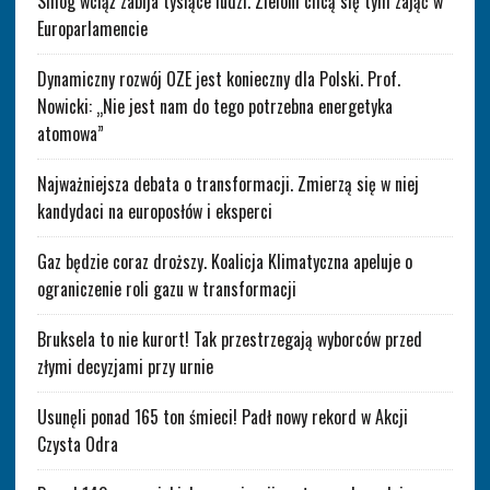
Smog wciąż zabija tysiące ludzi. Zieloni chcą się tym zająć w
Europarlamencie
Dynamiczny rozwój OZE jest konieczny dla Polski. Prof.
Nowicki: „Nie jest nam do tego potrzebna energetyka
atomowa”
Najważniejsza debata o transformacji. Zmierzą się w niej
kandydaci na europosłów i eksperci
Gaz będzie coraz droższy. Koalicja Klimatyczna apeluje o
ograniczenie roli gazu w transformacji
Bruksela to nie kurort! Tak przestrzegają wyborców przed
złymi decyzjami przy urnie
Usunęli ponad 165 ton śmieci! Padł nowy rekord w Akcji
Czysta Odra