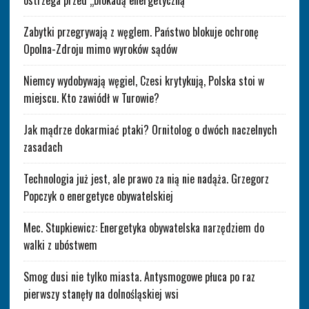
ostrzega przed „blokadą energetyczną”
Zabytki przegrywają z węglem. Państwo blokuje ochronę
Opolna-Zdroju mimo wyroków sądów
Niemcy wydobywają węgiel, Czesi krytykują, Polska stoi w
miejscu. Kto zawiódł w Turowie?
Jak mądrze dokarmiać ptaki? Ornitolog o dwóch naczelnych
zasadach
Technologia już jest, ale prawo za nią nie nadąża. Grzegorz
Popczyk o energetyce obywatelskiej
Mec. Stupkiewicz: Energetyka obywatelska narzędziem do
walki z ubóstwem
Smog dusi nie tylko miasta. Antysmogowe płuca po raz
pierwszy stanęły na dolnośląskiej wsi