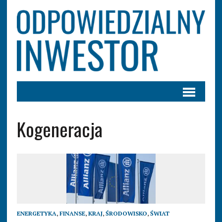
Kogeneracja
ENERGETYKA
,
FINANSE
,
KRAJ
,
ŚRODOWISKO
,
ŚWIAT