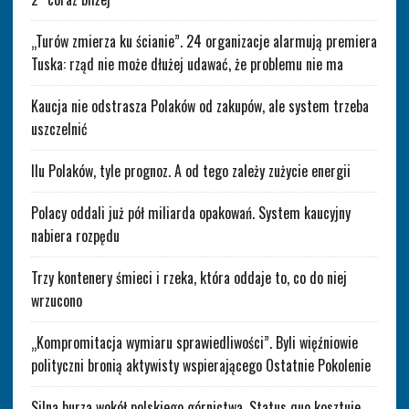
„Turów zmierza ku ścianie”. 24 organizacje alarmują premiera
Tuska: rząd nie może dłużej udawać, że problemu nie ma
Kaucja nie odstrasza Polaków od zakupów, ale system trzeba
uszczelnić
Ilu Polaków, tyle prognoz. A od tego zależy zużycie energii
Polacy oddali już pół miliarda opakowań. System kaucyjny
nabiera rozpędu
Trzy kontenery śmieci i rzeka, która oddaje to, co do niej
wrzucono
„Kompromitacja wymiaru sprawiedliwości”. Byli więźniowie
polityczni bronią aktywisty wspierającego Ostatnie Pokolenie
Silna burza wokół polskiego górnictwa. Status quo kosztuje