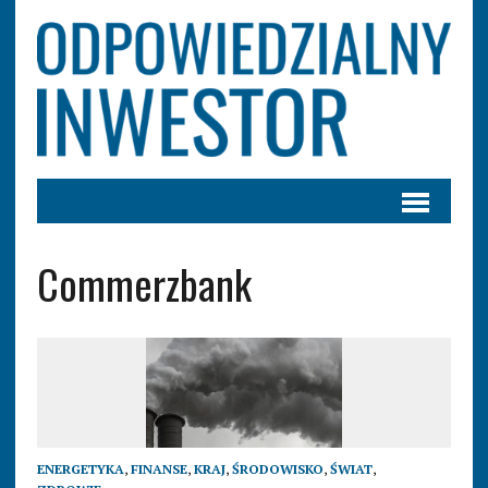
Commerzbank
ENERGETYKA
,
FINANSE
,
KRAJ
,
ŚRODOWISKO
,
ŚWIAT
,