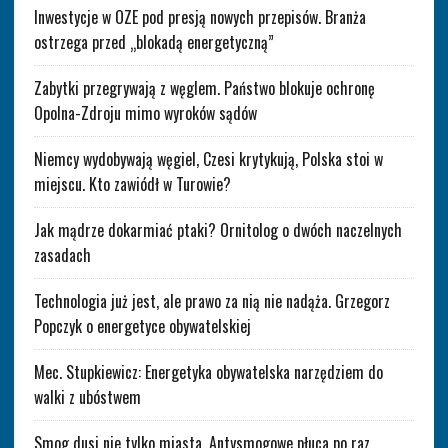
Inwestycje w OZE pod presją nowych przepisów. Branża
ostrzega przed „blokadą energetyczną”
Zabytki przegrywają z węglem. Państwo blokuje ochronę
Opolna-Zdroju mimo wyroków sądów
Niemcy wydobywają węgiel, Czesi krytykują, Polska stoi w
miejscu. Kto zawiódł w Turowie?
Jak mądrze dokarmiać ptaki? Ornitolog o dwóch naczelnych
zasadach
Technologia już jest, ale prawo za nią nie nadąża. Grzegorz
Popczyk o energetyce obywatelskiej
Mec. Stupkiewicz: Energetyka obywatelska narzędziem do
walki z ubóstwem
Smog dusi nie tylko miasta. Antysmogowe płuca po raz