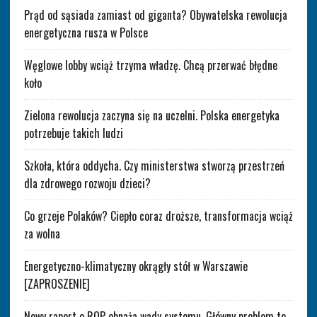
Prąd od sąsiada zamiast od giganta? Obywatelska rewolucja
energetyczna rusza w Polsce
Węglowe lobby wciąż trzyma władzę. Chcą przerwać błędne
koło
Zielona rewolucja zaczyna się na uczelni. Polska energetyka
potrzebuje takich ludzi
Szkoła, która oddycha. Czy ministerstwa stworzą przestrzeń
dla zdrowego rozwoju dzieci?
Co grzeje Polaków? Ciepło coraz droższe, transformacja wciąż
za wolna
Energetyczno-klimatyczny okrągły stół w Warszawie
[ZAPROSZENIE]
Nowy raport o ROP obnaża wady systemu. Główny problem to