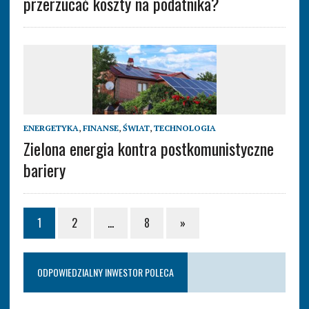
przerzucać koszty na podatnika?
ENERGETYKA
,
FINANSE
,
ŚWIAT
,
TECHNOLOGIA
Zielona energia kontra postkomunistyczne
bariery
1
2
…
8
»
ODPOWIEDZIALNY INWESTOR POLECA