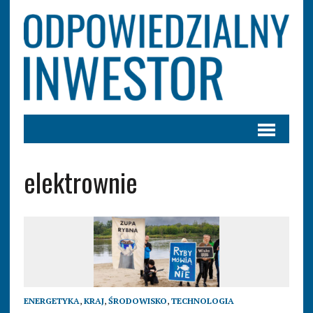
elektrownie
ENERGETYKA
,
KRAJ
,
ŚRODOWISKO
,
TECHNOLOGIA