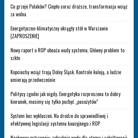
Co grzeje Polaków? Ciepło coraz droższe, transformacja wciąż
za wolna
Energetyczno-klimatyczny okrągły stół w Warszawie
[ZAPROSZENIE]
Nowy raport o ROP obnaża wady systemu. Główny problem to
szkło
Kopciuchy wciąż trują Dolny Śląsk. Kontrole kuleją, a ludzie
umierają przedwcześnie
Politycy zgodni jak nigdy. Energetyka rozproszona to dobry
kierunek, musimy się tylko pozbyć „pasożytów”
System bez wykluczeń. Na drodze do sprawiedliwej i
efektywnej legislacji systemu kaucyjnego i ROP
Naukowcy ostrzegają: zabraknie wody dla atomu i rekultywacji