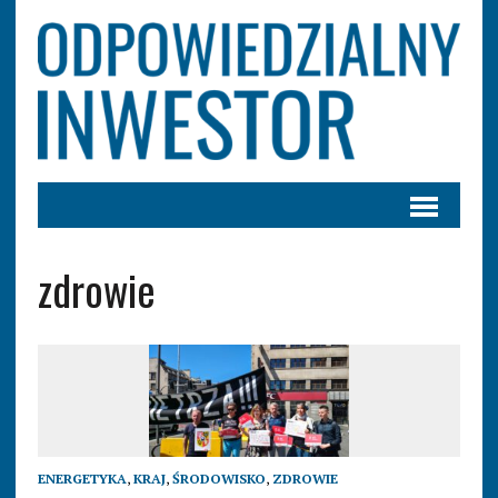
zdrowie
ENERGETYKA
,
KRAJ
,
ŚRODOWISKO
,
ZDROWIE