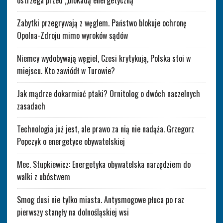
ostrzega przed „blokadą energetyczną”
Zabytki przegrywają z węglem. Państwo blokuje ochronę
Opolna-Zdroju mimo wyroków sądów
Niemcy wydobywają węgiel, Czesi krytykują, Polska stoi w
miejscu. Kto zawiódł w Turowie?
Jak mądrze dokarmiać ptaki? Ornitolog o dwóch naczelnych
zasadach
Technologia już jest, ale prawo za nią nie nadąża. Grzegorz
Popczyk o energetyce obywatelskiej
Mec. Stupkiewicz: Energetyka obywatelska narzędziem do
walki z ubóstwem
Smog dusi nie tylko miasta. Antysmogowe płuca po raz
pierwszy stanęły na dolnośląskiej wsi