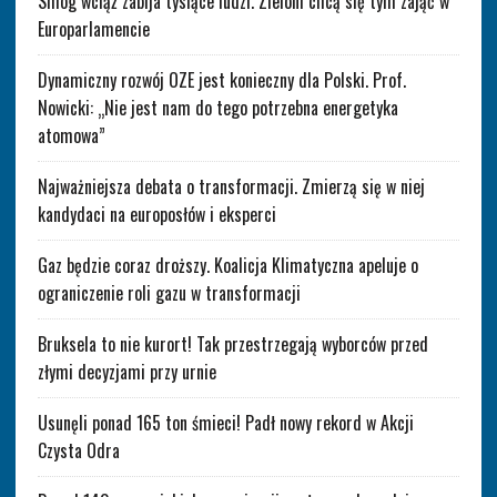
Smog wciąż zabija tysiące ludzi. Zieloni chcą się tym zająć w
Europarlamencie
Dynamiczny rozwój OZE jest konieczny dla Polski. Prof.
Nowicki: „Nie jest nam do tego potrzebna energetyka
atomowa”
Najważniejsza debata o transformacji. Zmierzą się w niej
kandydaci na europosłów i eksperci
Gaz będzie coraz droższy. Koalicja Klimatyczna apeluje o
ograniczenie roli gazu w transformacji
Bruksela to nie kurort! Tak przestrzegają wyborców przed
złymi decyzjami przy urnie
Usunęli ponad 165 ton śmieci! Padł nowy rekord w Akcji
Czysta Odra