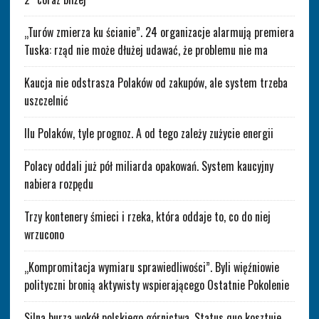
„Turów zmierza ku ścianie”. 24 organizacje alarmują premiera
Tuska: rząd nie może dłużej udawać, że problemu nie ma
Kaucja nie odstrasza Polaków od zakupów, ale system trzeba
uszczelnić
Ilu Polaków, tyle prognoz. A od tego zależy zużycie energii
Polacy oddali już pół miliarda opakowań. System kaucyjny
nabiera rozpędu
Trzy kontenery śmieci i rzeka, która oddaje to, co do niej
wrzucono
„Kompromitacja wymiaru sprawiedliwości”. Byli więźniowie
polityczni bronią aktywisty wspierającego Ostatnie Pokolenie
Silna burza wokół polskiego górnictwa. Status quo kosztuje