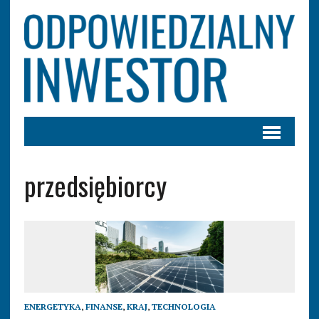
przedsiębiorcy
ENERGETYKA
,
FINANSE
,
KRAJ
,
TECHNOLOGIA