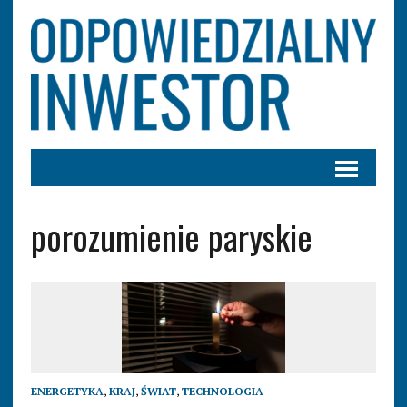
porozumienie paryskie
ENERGETYKA
,
KRAJ
,
ŚWIAT
,
TECHNOLOGIA