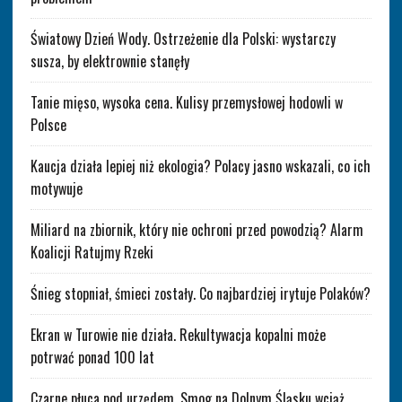
Światowy Dzień Wody. Ostrzeżenie dla Polski: wystarczy
susza, by elektrownie stanęły
Tanie mięso, wysoka cena. Kulisy przemysłowej hodowli w
Polsce
Kaucja działa lepiej niż ekologia? Polacy jasno wskazali, co ich
motywuje
Miliard na zbiornik, który nie ochroni przed powodzią? Alarm
Koalicji Ratujmy Rzeki
Śnieg stopniał, śmieci zostały. Co najbardziej irytuje Polaków?
Ekran w Turowie nie działa. Rekultywacja kopalni może
potrwać ponad 100 lat
Czarne płuca pod urzędem. Smog na Dolnym Śląsku wciąż