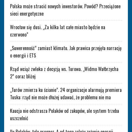
Polska może stracić nowych inwestorów. Powód? Przeciążone
sieci energetyczne
Wrocław się dusi. „Za kilka lat całe miasto będzie na
czerwono”
„Suwerenność” zamiast klimatu. Jak prawica przejęła narrację
o energii i ETS
Rząd wciąż zwleka z decyzją ws. Turowa. „Widmo Wałbrzycha
2” coraz bliżej
„Turów zmierza ku ścianie”. 24 organizacje alarmują premiera
Tuska: rząd nie może dłużej udawać, że problemu nie ma
Kaucja nie odstrasza Polaków od zakupów, ale system trzeba
uszczelnić
Ilu Polaków, tyle prognoz. A od tego zależy zużycie energii