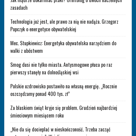
Jak mądrze dokarmiać ptaki? Ornitolog o dwóch naczelnych
zasadach
Technologia już jest, ale prawo za nią nie nadąża. Grzegorz
Popczyk o energetyce obywatelskiej
Mec. Stupkiewicz: Energetyka obywatelska narzędziem do
walki z ubóstwem
Smog dusi nie tylko miasta. Antysmogowe płuca po raz
pierwszy stanęły na dolnośląskiej wsi
Polskie uzdrowisko postawiło na własną energię. „Rocznie
oszczędzamy ponad 400 tys. zł”
Za blaskiem świąt kryje się problem. Grudzień najbardziej
śmieciowym miesiącem roku
„Nie da się docieplać w nieskończoność. Trzeba zacząć