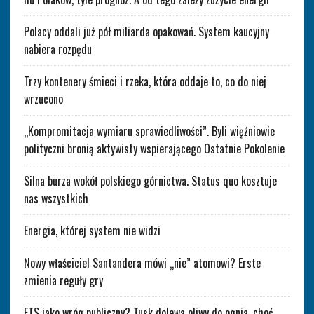
Polacy oddali już pół miliarda opakowań. System kaucyjny
nabiera rozpędu
Trzy kontenery śmieci i rzeka, która oddaje to, co do niej
wrzucono
„Kompromitacja wymiaru sprawiedliwości”. Byli więźniowie
polityczni bronią aktywisty wspierającego Ostatnie Pokolenie
Silna burza wokół polskiego górnictwa. Status quo kosztuje
nas wszystkich
Energia, której system nie widzi
Nowy właściciel Santandera mówi „nie” atomowi? Erste
zmienia reguły gry
ETS jako wróg publiczny? Tusk dolewa oliwy do ognia, choć