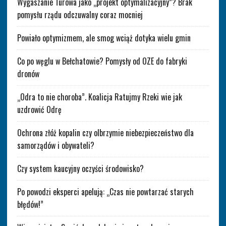
Wygaszanie Turowa jako „projekt optymalizacyjny”? Brak
pomysłu rządu odczuwalny coraz mocniej
Powiało optymizmem, ale smog wciąż dotyka wielu gmin
Co po węglu w Bełchatowie? Pomysły od OZE do fabryki
dronów
„Odra to nie choroba”. Koalicja Ratujmy Rzeki wie jak
uzdrowić Odrę
Ochrona złóż kopalin czy olbrzymie niebezpieczeństwo dla
samorządów i obywateli?
Czy system kaucyjny oczyści środowisko?
Po powodzi eksperci apelują: „Czas nie powtarzać starych
błędów!”