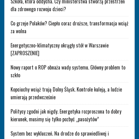
Szkoła, która oddycha. Czy ministerstwa stworzą przestrzeń
dla zdrowego rozwoju dzieci?
Co grzeje Polaków? Ciepło coraz droższe, transformacja wciąż
za wolna
Energetyczno-klimatyczny okrągły stół w Warszawie
[ZAPROSZENIE]
Nowy raport o ROP obnaża wady systemu. Główny problem to
szkło
Kopciuchy wciąż trują Dolny Śląsk. Kontrole kuleją, a ludzie
umierają przedwcześnie
Politycy zgodni jak nigdy. Energetyka rozproszona to dobry
kierunek, musimy się tylko pozbyć „pasożytów”
System bez wykluczeń. Na drodze do sprawiedliwej i