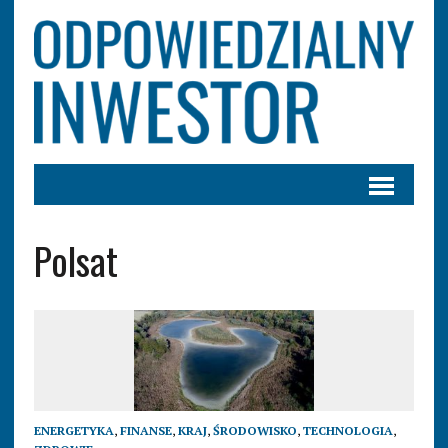
Polsat
ENERGETYKA
,
FINANSE
,
KRAJ
,
ŚRODOWISKO
,
TECHNOLOGIA
,