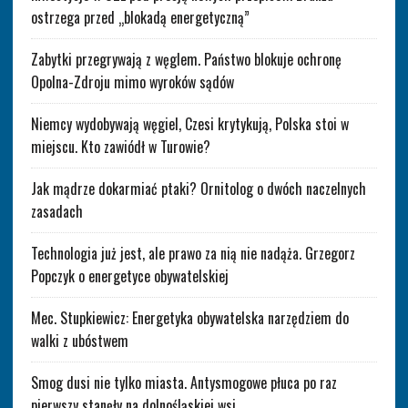
ostrzega przed „blokadą energetyczną”
Zabytki przegrywają z węglem. Państwo blokuje ochronę
Opolna-Zdroju mimo wyroków sądów
Niemcy wydobywają węgiel, Czesi krytykują, Polska stoi w
miejscu. Kto zawiódł w Turowie?
Jak mądrze dokarmiać ptaki? Ornitolog o dwóch naczelnych
zasadach
Technologia już jest, ale prawo za nią nie nadąża. Grzegorz
Popczyk o energetyce obywatelskiej
Mec. Stupkiewicz: Energetyka obywatelska narzędziem do
walki z ubóstwem
Smog dusi nie tylko miasta. Antysmogowe płuca po raz
pierwszy stanęły na dolnośląskiej wsi