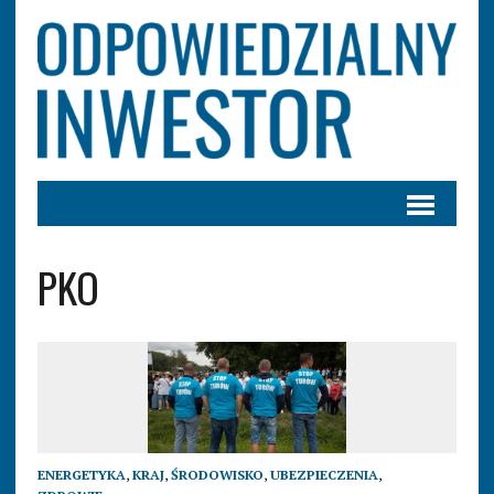
PKO
ENERGETYKA
,
KRAJ
,
ŚRODOWISKO
,
UBEZPIECZENIA
,