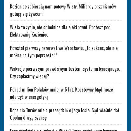
Kozienice zabierają nam połowę Wisły. Miliardy organizmów
gotują się żywcem
Wisła to życie, nie chłodnica dla elektrowni. Protest pod
Elektrownią Kozienice
Powstał pierwszy rezerwat we Wrocławiu. „To sukces, ale nie
można na tym poprzestać”
Wakacje pierwszym prawdziwym testem systemu kaucyjnego.
Czy zapłacimy więcej?
Ponad milion Polaków mniej w 5 lat. Kosztowny błąd może
uderzyć w energetykę
Kopalnia Turów miała przesądzić o jego losie. Sąd właśnie dał
Opolnu drugą szansę
Enea wiedziała o ryzyku dla Wisły? Teraz państwowy koncern