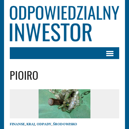
PIOIRO
FINANSE
,
KRAJ
,
ODPADY
,
ŚRODOWISKO